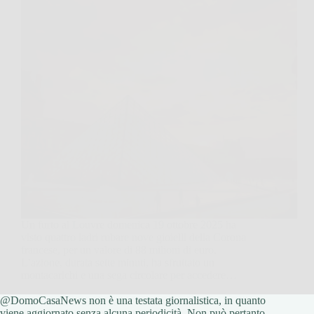
Un furto al Louvre domenica 19 ottobre 2025 ha
visto quattro ladri rubare nove gioielli della Corona
francese, per un valore di 88 milioni di euro.
L’azione, durata sette minuti, ha sfruttato un
montacarichi e una sega circolare per accedere…
@DomoCasaNews non è una testata giornalistica, in quanto
DomoCasaNews
23 Ottobre 2025
viene aggiornato senza alcuna periodicità. Non può pertanto