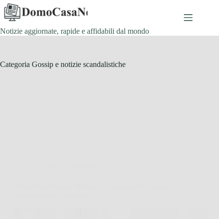
Salta
al
contenuto
Notizie aggiornate, rapide e affidabili dal mondo
Categoria
Gossip e notizie scandalistiche
Scandali e indagini
Omicidio Piersanti Mattarella, svolta nelle indagini
dopo 45 anni di mistero