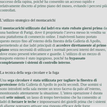
successo della rapina, poiché ha consentito un accesso rapido e
relativamente discreto al primo piano del museo, evitando i percorsi più
controllati.
L’utilizzo strategico del montacarichi
Il
montacarichi utilizzato dai ladri era stato rubato giorni prima
da
una banlieue di Parigi, dove il proprietario l’aveva messo in vendita su
una piattaforma di commercio online. I malviventi hanno portato
questo mezzo fino all’esterno della finestra della Galleria di Apollo,
permettendo ai due ladri principali di
accedere direttamente al primo
piano
senza necessità di utilizzare i normali percorsi interni del museo,
dove erano presenti telecamere e guardie. L’utilizzo di un mezzo di
trasporto esterno è stato ingegnoso, poiché ha
bypassato
completamente i sistemi di controllo interno
.
La tecnica della sega circolare e la fuga
Una
sega circolare è stata utilizzata per tagliare la finestra di
protezione
della Galleria di Apollo in pochi secondi. Due uomini si
sono introdotti nella sala mentre un terzo faceva da palo all’esterno,
monitorando attentamente la situazione. L’intera operazione è durata
soli
sette minuti
, un lasso di tempo brevissimo che ha consentito ai
ladri di
forzare le teche
e impossessarsi dei gioielli prima che i sistemi
di allarme potessero attivare una risposta efficace delle forze