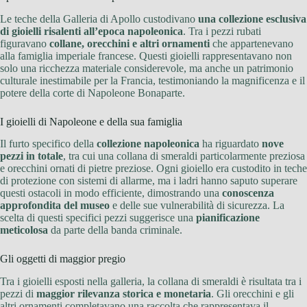
Le teche della Galleria di Apollo custodivano
una collezione esclusiva
di gioielli risalenti all’epoca napoleonica
. Tra i pezzi rubati
figuravano
collane, orecchini e altri ornamenti
che appartenevano
alla famiglia imperiale francese. Questi gioielli rappresentavano non
solo una ricchezza materiale considerevole, ma anche un patrimonio
culturale inestimabile per la Francia, testimoniando la magnificenza e il
potere della corte di Napoleone Bonaparte.
I gioielli di Napoleone e della sua famiglia
Il furto specifico della
collezione napoleonica
ha riguardato
nove
pezzi in totale
, tra cui una collana di smeraldi particolarmente preziosa
e orecchini ornati di pietre preziose. Ogni gioiello era custodito in teche
di protezione con sistemi di allarme, ma i ladri hanno saputo superare
questi ostacoli in modo efficiente, dimostrando una
conoscenza
approfondita del museo
e delle sue vulnerabilità di sicurezza. La
scelta di questi specifici pezzi suggerisce una
pianificazione
meticolosa
da parte della banda criminale.
Gli oggetti di maggior pregio
Tra i gioielli esposti nella galleria, la collana di smeraldi è risultata tra i
pezzi di
maggior rilevanza storica e monetaria
. Gli orecchini e gli
altri ornamenti completavano una raccolta che rappresentava il