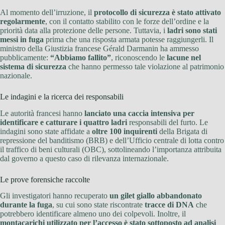
Al momento dell’irruzione, il
protocollo di sicurezza è stato attivato
regolarmente
, con il contatto stabilito con le forze dell’ordine e la
priorità data alla protezione delle persone. Tuttavia, i
ladri sono stati
messi in fuga
prima che una risposta armata potesse raggiungerli. Il
ministro della Giustizia francese Gérald Darmanin ha ammesso
pubblicamente:
“Abbiamo fallito”
, riconoscendo le
lacune nel
sistema di sicurezza
che hanno permesso tale violazione al patrimonio
nazionale.
Le indagini e la ricerca dei responsabili
Le autorità francesi hanno
lanciato una caccia intensiva per
identificare e catturare i quattro ladri
responsabili del furto. Le
indagini sono state affidate a
oltre 100 inquirenti
della Brigata di
repressione del banditismo (BRB) e dell’Ufficio centrale di lotta contro
il traffico di beni culturali (OBC), sottolineando l’importanza attribuita
dal governo a questo caso di rilevanza internazionale.
Le prove forensiche raccolte
Gli investigatori hanno recuperato
un gilet giallo abbandonato
durante la fuga
, su cui sono state riscontrate
tracce di DNA
che
potrebbero identificare almeno uno dei colpevoli. Inoltre, il
montacarichi utilizzato per l’accesso è stato sottoposto ad analisi