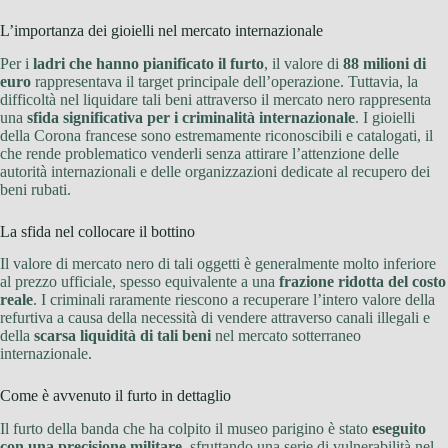
L’importanza dei gioielli nel mercato internazionale
Per i
ladri che hanno pianificato il furto
, il valore di
88 milioni di
euro
rappresentava il target principale dell’operazione. Tuttavia, la
difficoltà nel liquidare tali beni attraverso il mercato nero rappresenta
una
sfida significativa per i criminalità internazionale
. I gioielli
della Corona francese sono estremamente riconoscibili e catalogati, il
che rende problematico venderli senza attirare l’attenzione delle
autorità internazionali e delle organizzazioni dedicate al recupero dei
beni rubati.
La sfida nel collocare il bottino
Il valore di mercato nero di tali oggetti è generalmente molto inferiore
al prezzo ufficiale, spesso equivalente a una
frazione ridotta del costo
reale
. I criminali raramente riescono a recuperare l’intero valore della
refurtiva a causa della necessità di vendere attraverso canali illegali e
della
scarsa liquidità di tali beni
nel mercato sotterraneo
internazionale.
Come è avvenuto il furto in dettaglio
Il furto della banda che ha colpito il museo parigino è stato
eseguito
con una precisione militare
, sfruttando una serie di vulnerabilità nel