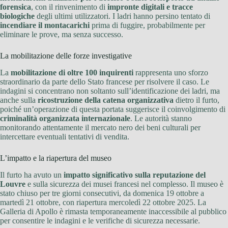
forensica
, con il rinvenimento di
impronte digitali e tracce
biologiche
degli ultimi utilizzatori. I ladri hanno persino tentato di
incendiare il montacarichi
prima di fuggire, probabilmente per
eliminare le prove, ma senza successo.
La mobilitazione delle forze investigative
La
mobilitazione di oltre 100 inquirenti
rappresenta uno sforzo
straordinario da parte dello Stato francese per risolvere il caso. Le
indagini si concentrano non soltanto sull’identificazione dei ladri, ma
anche sulla
ricostruzione della catena organizzativa
dietro il furto,
poiché un’operazione di questa portata suggerisce il coinvolgimento di
criminalità organizzata internazionale
. Le autorità stanno
monitorando attentamente il mercato nero dei beni culturali per
intercettare eventuali tentativi di vendita.
L’impatto e la riapertura del museo
Il furto ha avuto un
impatto significativo sulla reputazione del
Louvre
e sulla sicurezza dei musei francesi nel complesso. Il museo è
stato chiuso per tre giorni consecutivi, da domenica 19 ottobre a
martedì 21 ottobre, con riapertura mercoledì 22 ottobre 2025. La
Galleria di Apollo è rimasta temporaneamente inaccessibile al pubblico
per consentire le indagini e le verifiche di sicurezza necessarie.