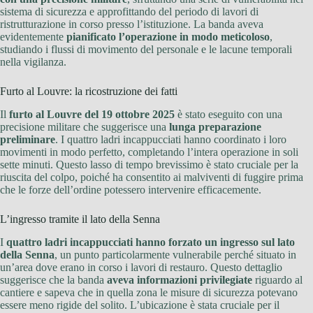
sistema di sicurezza e approfittando del periodo di lavori di
ristrutturazione in corso presso l’istituzione. La banda aveva
evidentemente
pianificato l’operazione in modo meticoloso
,
studiando i flussi di movimento del personale e le lacune temporali
nella vigilanza.
Furto al Louvre: la ricostruzione dei fatti
Il
furto al Louvre del 19 ottobre 2025
è stato eseguito con una
precisione militare che suggerisce una
lunga preparazione
preliminare
. I quattro ladri incappucciati hanno coordinato i loro
movimenti in modo perfetto, completando l’intera operazione in soli
sette minuti. Questo lasso di tempo brevissimo è stato cruciale per la
riuscita del colpo, poiché ha consentito ai malviventi di fuggire prima
che le forze dell’ordine potessero intervenire efficacemente.
L’ingresso tramite il lato della Senna
I
quattro ladri incappucciati hanno forzato un ingresso sul lato
della Senna
, un punto particolarmente vulnerabile perché situato in
un’area dove erano in corso i lavori di restauro. Questo dettaglio
suggerisce che la banda
aveva informazioni privilegiate
riguardo al
cantiere e sapeva che in quella zona le misure di sicurezza potevano
essere meno rigide del solito. L’ubicazione è stata cruciale per il