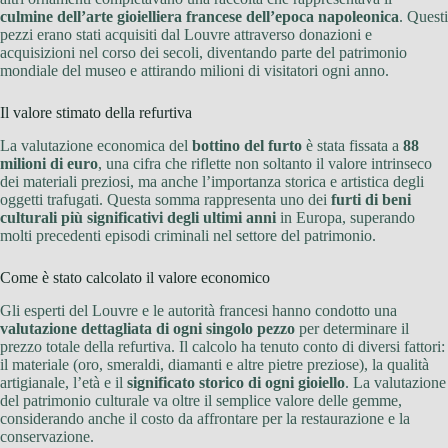
culmine dell’arte gioielliera francese dell’epoca napoleonica
. Questi
pezzi erano stati acquisiti dal Louvre attraverso donazioni e
acquisizioni nel corso dei secoli, diventando parte del patrimonio
mondiale del museo e attirando milioni di visitatori ogni anno.
Il valore stimato della refurtiva
La valutazione economica del
bottino del furto
è stata fissata a
88
milioni di euro
, una cifra che riflette non soltanto il valore intrinseco
dei materiali preziosi, ma anche l’importanza storica e artistica degli
oggetti trafugati. Questa somma rappresenta uno dei
furti di beni
culturali più significativi degli ultimi anni
in Europa, superando
molti precedenti episodi criminali nel settore del patrimonio.
Come è stato calcolato il valore economico
Gli esperti del Louvre e le autorità francesi hanno condotto una
valutazione dettagliata di ogni singolo pezzo
per determinare il
prezzo totale della refurtiva. Il calcolo ha tenuto conto di diversi fattori:
il materiale (oro, smeraldi, diamanti e altre pietre preziose), la qualità
artigianale, l’età e il
significato storico di ogni gioiello
. La valutazione
del patrimonio culturale va oltre il semplice valore delle gemme,
considerando anche il costo da affrontare per la restaurazione e la
conservazione.