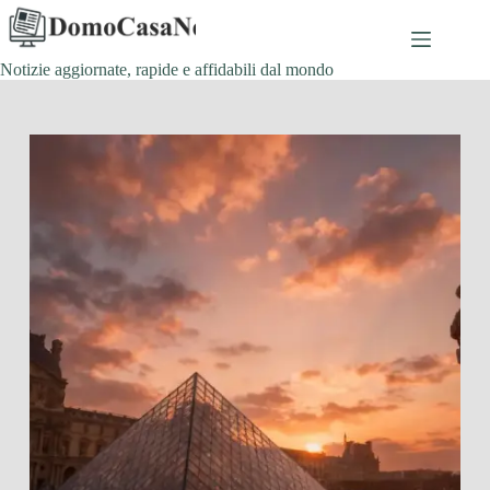
Salta
al
contenuto
Notizie aggiornate, rapide e affidabili dal mondo