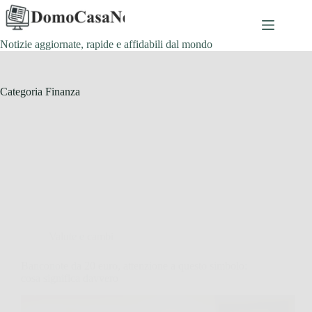
Salta
al
contenuto
Notizie aggiornate, rapide e affidabili dal mondo
Categoria
Finanza
Valute e cambi
Banconote da 20 euro, attenzione a questo simbolo:
cosa significa davvero