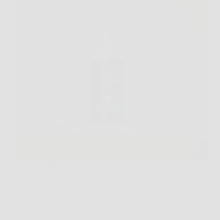
Ci sono serate in cui ci si prepara con cura, si sceglie
il look giusto e si spera semplicemente di sentirsi più
sicuri nel momento in cui si entra in una stanza. In
queste situazioni, FeroCharm può diventare un
alleato…
DomoCasaNews
26 Marzo 2026