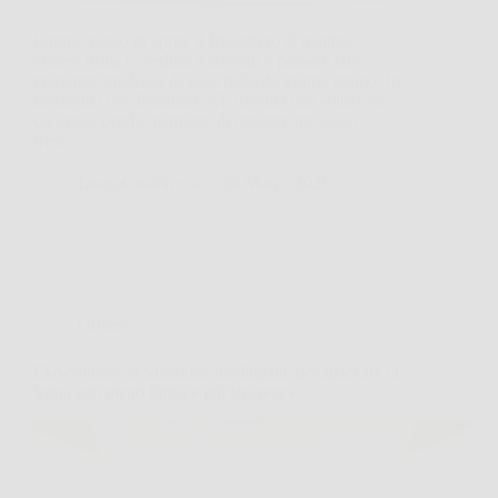
Capita spesso di aprire il frigorifero al mattino,
vedere frutta e verdura lì davanti e pensare che
preparare qualcosa di sano richieda troppo tempo. In
momenti così, Estrattore XL diventa una soluzione
concreta, perché permette di ottenere un succo
fresco…
DomoCasaNews
26 Marzo 2026
Offerte
Eko-Splitter: la soluzione intelligente per spaccare la
legna con meno fatica e più sicurezza