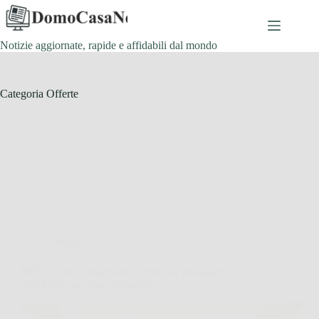
Salta
al
contenuto
Notizie aggiornate, rapide e affidabili dal mondo
Categoria
Offerte
Offerte
BRV Tactics SmartWatch: Potenza Intelligente al
Tuo Polso per Ogni Missione