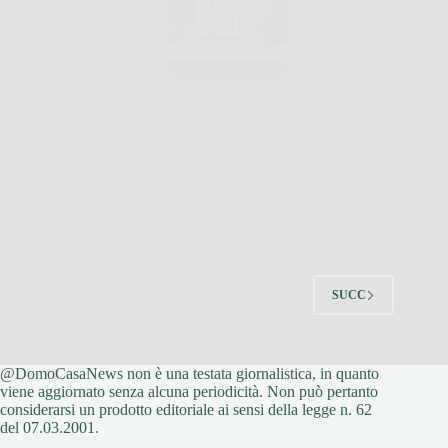
Capita più spesso di quanto si pensi, giornate lunghe,
stress, poca energia, e anche l’intimità ne risente. In
situazioni così, Blue Bull si presenta come un
supporto naturale pensato per chi vuole ritrovare
slancio, desiderio e maggiore sicurezza. Blue Bull…
DomoCasaNews
26 Marzo 2026
SUCC
@DomoCasaNews non è una testata giornalistica, in quanto
viene aggiornato senza alcuna periodicità. Non può pertanto
considerarsi un prodotto editoriale ai sensi della legge n. 62
del 07.03.2001.