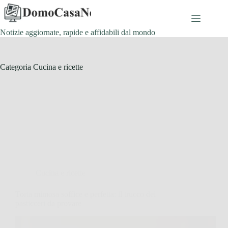
Salta
al
contenuto
Notizie aggiornate, rapide e affidabili dal mondo
Categoria
Cucina e ricette
Cucina e ricette
Torta mimosa soffice e perfetta: il trucco dei
pasticceri da provare