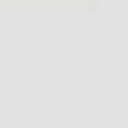
o serate in cui ci si prepara con cura, si
e il look giusto e si spera semplicemente di
si più sicuri nel momento in cui si entra in una
. In queste situazioni, FeroCharm può
tare un alleato…
DomoCasaNews
26 Marzo 2026