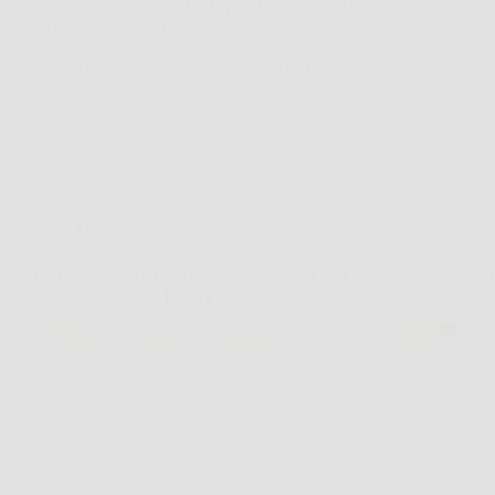
minuto. In questi casi BRV può fare davvero la
differenza, perché unisce funzioni smart,…
DomoCasaNews
26 Marzo 2026
Offerte
Eko-Splitter: la soluzione intelligente per spaccare
la legna con meno fatica e più sicurezza