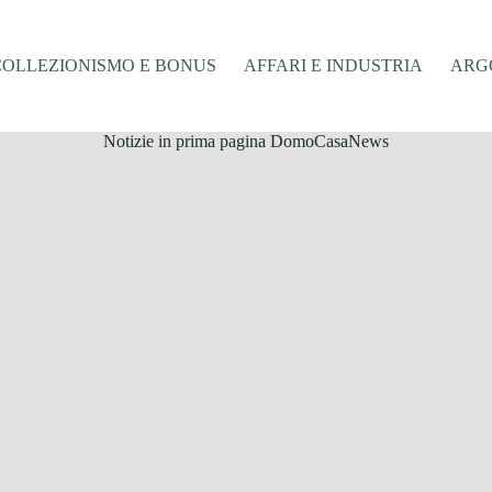
COLLEZIONISMO E BONUS
AFFARI E INDUSTRIA
ARGO
Notizie in prima pagina DomoCasaNews
Offerte
Nice Pet: il comfort e la cura che il tuo amico a
Estrat
quattro zampe merita
Succo