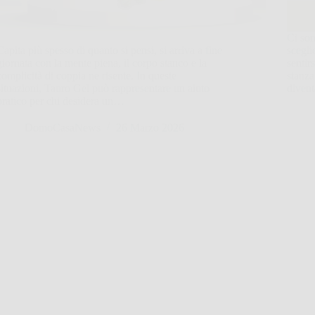
Ci son
Capita più spesso di quanto si pensi, si arriva a fine
scegli
giornata con la mente piena, il corpo stanco e la
sentir
complicità di coppia ne risente. In queste
stanza
situazioni, Tauro Gel può rappresentare un aiuto
diven
pratico per chi desidera un…
DomoCasaNews
26 Marzo 2026