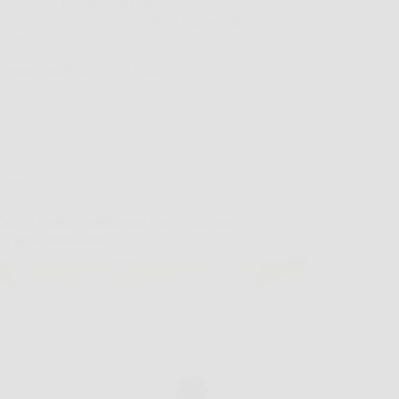
enti così, Estrattore XL diventa una
one concreta, perché permette di ottenere un
 fresco…
DomoCasaNews
26 Marzo 2026
Offerte
ric: il comfort intelligente che rivoluziona
uo gesto quotidiano