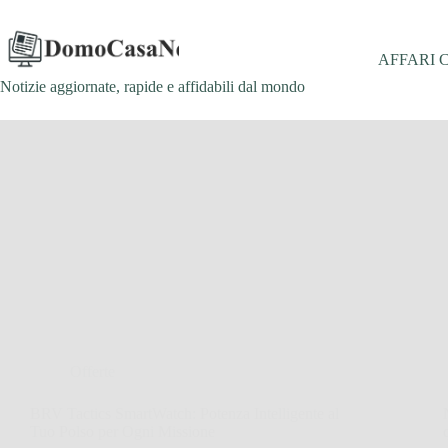
Salta
al
contenuto
AFFARI 
Notizie aggiornate, rapide e affidabili dal mondo
Offerte
BRV Tactics SmartWatch: Potenza Intelligente al
Tuo Polso per Ogni Missione