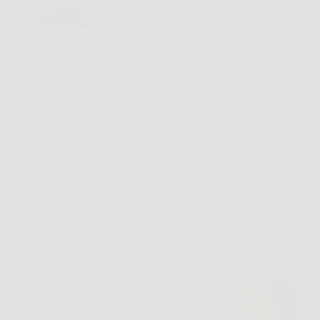
Hai appena finito di lavare una camicia che ti serve
tra poche ore, ma in casa non c’è spazio per uno
stendibiancheria aperto tutto il giorno. Cloth
Dryner nasce proprio per risolvere questo
problema quotidiano, con un formato compatto e…
DomoCasaNews
26 Marzo 2026
Offerte
Blue Bull: energia che ti travolge, potenza che
lascia il segno.