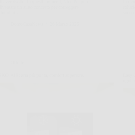
di aver risolto. In questi momenti, Nice Pet può
In mom
diventare un aiuto concreto per correggere
soluzi
abitudini…
succo
DomoCasaNews
26 Marzo 2026
Offerte
EKO-AIR: aria più pulita, comfort superiore.
Easy C
ogni t