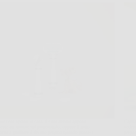
Succede spesso in casa, il cane abbaia appena
Capita
sente un rumore sul pianerottolo, oppure il gatto
vedere
torna a graffiare il divano proprio quando pensavi
prepar