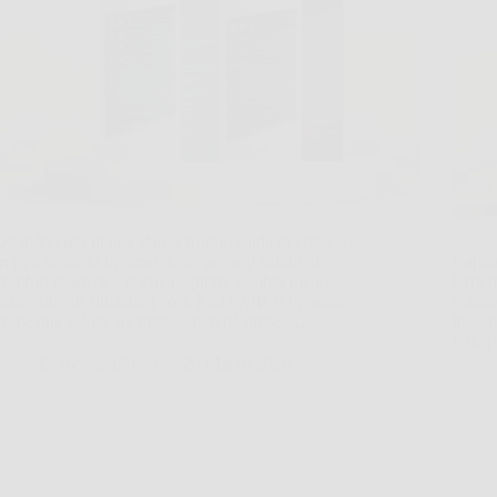
Quando entri in una stanza troppo calda in estate, o
troppo secca in inverno, te ne accorgi subito: il
Capita
comfort sparisce e anche respirare sembra meno
terra 
piacevole. In situazioni così, EKO AIR si presenta
contro
come una soluzione pratica, perché unisce…
ingomb
Cric p
DomoCasaNews
26 Marzo 2026