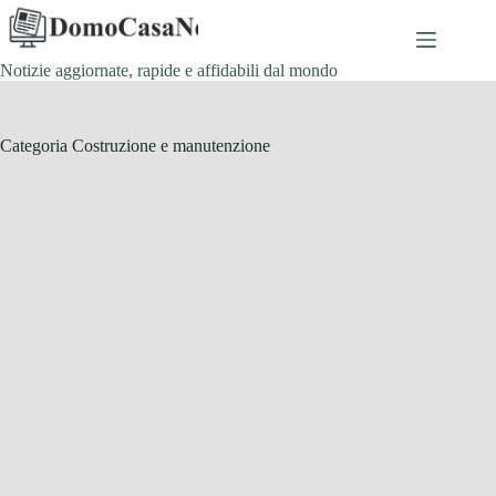
Salta
al
contenuto
Notizie aggiornate, rapide e affidabili dal mondo
Categoria
Costruzione e manutenzione
Costruzione e manutenzione
Cina, inaugurato il ponte più alto del mondo: record
mondiale mentre il progetto italiano resta un sogno