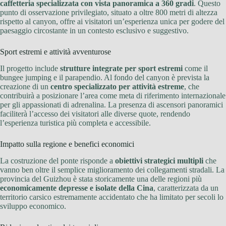
caffetteria specializzata con vista panoramica a 360 gradi
. Questo
punto di osservazione privilegiato, situato a oltre 800 metri di altezza
rispetto al canyon, offre ai visitatori un’esperienza unica per godere del
paesaggio circostante in un contesto esclusivo e suggestivo.
Sport estremi e attività avventurose
Il progetto include
strutture integrate per sport estremi
come il
bungee jumping e il parapendio. Al fondo del canyon è prevista la
creazione di un
centro specializzato per attività estreme
, che
contribuirà a posizionare l’area come meta di riferimento internazionale
per gli appassionati di adrenalina. La presenza di ascensori panoramici
faciliterà l’accesso dei visitatori alle diverse quote, rendendo
l’esperienza turistica più completa e accessibile.
Impatto sulla regione e benefici economici
La costruzione del ponte risponde a
obiettivi strategici multipli
che
vanno ben oltre il semplice miglioramento dei collegamenti stradali. La
provincia del Guizhou è stata storicamente una delle regioni più
economicamente depresse e isolate della Cina
, caratterizzata da un
territorio carsico estremamente accidentato che ha limitato per secoli lo
sviluppo economico.