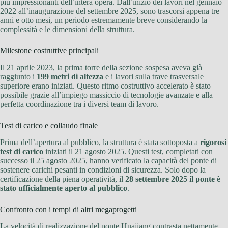
più impressionanti dell’intera opera. Dall’inizio dei lavori nel gennaio
2022 all’inaugurazione del settembre 2025, sono trascorsi appena tre
anni e otto mesi, un periodo estremamente breve considerando la
complessità e le dimensioni della struttura.
Milestone costruttive principali
Il 21 aprile 2023, la prima torre della sezione sospesa aveva già
raggiunto i
199 metri di altezza
e i lavori sulla trave trasversale
superiore erano iniziati. Questo ritmo costruttivo accelerato è stato
possibile grazie all’impiego massiccio di tecnologie avanzate e alla
perfetta coordinazione tra i diversi team di lavoro.
Test di carico e collaudo finale
Prima dell’apertura al pubblico, la struttura è stata sottoposta a
rigorosi
test di carico
iniziati il 21 agosto 2025. Questi test, completati con
successo il 25 agosto 2025, hanno verificato la capacità del ponte di
sostenere carichi pesanti in condizioni di sicurezza. Solo dopo la
certificazione della piena operatività, il
28 settembre 2025 il ponte è
stato ufficialmente aperto al pubblico
.
Confronto con i tempi di altri megaprogetti
La velocità di realizzazione del ponte Huajiang contrasta nettamente