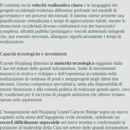
Il contrasto tra la
velocità realizzativa cinese
e le lungaggini dei
progetti occidentali evidenzia differenze profonde nei modelli di
governance e nei processi decisionali. Il sistema cinese permette una
pianificazione centralizzata e tempi di approvazione ridotti, mentre le
democrazie occidentali devono confrontarsi con iter burocratici
complessi, dibattiti pubblici prolungati e vincoli ambientali stringenti
che, pur essendo necessari, allungano significativamente i tempi di
realizzazione.
Capacità tecnologiche e investimenti
Il ponte Huajiang dimostra la
maturità tecnologica
raggiunta dalla
Cina nel settore delle grandi infrastrutture, frutto di investimenti
massicci in ricerca e sviluppo e dell’esperienza accumulata nella
realizzazione di centinaia di ponti e megaprogetti negli ultimi due
decenni. Questa competenza specialistica, unita alla disponibilità di
risorse finanziarie e alla volontà politica di realizzare grandi opere, crea
le condizioni per il successo di progetti ambiziosi che altrove restano
spesso solo aspirazioni.
L’inaugurazione dell’Huajiang Grand Canyon Bridge segna un nuovo
capitolo nella storia dell’ingegneria civile mondiale, stabilendo un
record difficilmente superabile
nel breve termine e confermando la
posizione di leadership della Cina nel settore delle grandi infrastrutture.