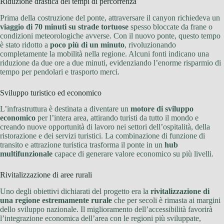
Riduzione drastica dei tempi di percorrenza
Prima della costruzione del ponte, attraversare il canyon richiedeva un
viaggio di 70 minuti su strade tortuose
spesso bloccate da frane o
condizioni meteorologiche avverse. Con il nuovo ponte, questo tempo
è stato ridotto a
poco più di un minuto
, rivoluzionando
completamente la mobilità nella regione. Alcuni fonti indicano una
riduzione da due ore a due minuti, evidenziando l’enorme risparmio di
tempo per pendolari e trasporto merci.
Sviluppo turistico ed economico
L’infrastruttura è destinata a diventare un
motore di sviluppo
economico
per l’intera area, attirando turisti da tutto il mondo e
creando nuove opportunità di lavoro nei settori dell’ospitalità, della
ristorazione e dei servizi turistici. La combinazione di funzione di
transito e attrazione turistica trasforma il ponte in un
hub
multifunzionale
capace di generare valore economico su più livelli.
Rivitalizzazione di aree rurali
Uno degli obiettivi dichiarati del progetto era la
rivitalizzazione di
una regione estremamente rurale
che per secoli è rimasta ai margini
dello sviluppo nazionale. Il miglioramento dell’accessibilità favorirà
l’integrazione economica dell’area con le regioni più sviluppate,