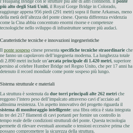
l’Huajiang Bridge con le strutture più alte di altri continenti. Il
ponte
più alto degli Stati Uniti
, il Royal Gorge Bridge in Colorado,
raggiunge appena 956 piedi (291 metri) sopra il fiume Arkansas, meno
della metà dell’altezza del ponte cinese. Questa differenza evidenzia
come la Cina abbia concentrato enormi risorse e competenze
tecnologiche nello sviluppo di infrastrutture sempre più audaci.
Caratteristiche tecniche e innovazioni ingegneristiche
Il
ponte sospeso
cinese presenta
specifiche tecniche straordinarie
che
ne fanno un capolavoro dell’ingegneria moderna. La lunghezza totale
di 2.890 metri include un’
arcata principale di 1.420 metri
, superiore
persino al celebre Humber Bridge nel Regno Unito, che per 17 anni ha
detenuto il record mondiale come ponte sospeso più lungo.
Sistema strutturale e materiali
La struttura è sostenuta da
due torri principali alte 262 metri
che
reggono l’intero peso dell’impalcato attraverso cavi d’acciaio ad
altissima resistenza. Un aspetto innovativo del progetto riguarda il
sistema di monitoraggio intelligente
: una fibra ottica è stata integrata
in tre dei 217 filamenti di cavi portanti per fornire un controllo in
tempo reale delle condizioni strutturali del ponte. Questa tecnologia
permette di rilevare eventuali anomalie o tensioni eccessive prima che
possano compromettere la sicurezza della struttura.