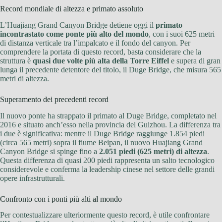
Record mondiale di altezza e primato assoluto
L’Huajiang Grand Canyon Bridge detiene oggi il
primato
incontrastato come ponte più alto del mondo
, con i suoi 625 metri
di distanza verticale tra l’impalcato e il fondo del canyon. Per
comprendere la portata di questo record, basta considerare che la
struttura è
quasi due volte più alta della Torre Eiffel
e supera di gran
lunga il precedente detentore del titolo, il Duge Bridge, che misura 565
metri di altezza.
Superamento dei precedenti record
Il nuovo ponte ha strappato il primato al Duge Bridge, completato nel
2016 e situato anch’esso nella provincia del Guizhou. La differenza tra
i due è significativa: mentre il Duge Bridge raggiunge 1.854 piedi
(circa 565 metri) sopra il fiume Beipan, il nuovo Huajiang Grand
Canyon Bridge si spinge fino a
2.051 piedi (625 metri) di altezza
.
Questa differenza di quasi 200 piedi rappresenta un salto tecnologico
considerevole e conferma la leadership cinese nel settore delle grandi
opere infrastrutturali.
Confronto con i ponti più alti al mondo
Per contestualizzare ulteriormente questo record, è utile confrontare