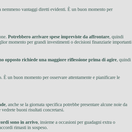
, ma nemmeno vantaggi diretti evidenti. È un buon momento per
ione.
Potrebbero arrivare spese impreviste da affrontare
, quindi
miglior momento per grandi investimenti o decisioni finanziarie importanti
no opposto richiede una maggiore riflessione prima di agire
, quindi
to. È un buon momento per osservare attentamente e pianificare le
nde
, anche se la giornata specifica potrebbe presentare alcune noie da
e vedrete buoni risultati concretarsi.
cordi sono in arrivo
, insieme a occasioni per guadagni extra o
accordi rimasti in sospeso.