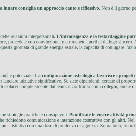
za lunare consiglia un approccio cauto e riflessivo.
Non è il giorno pe
delle relazioni interpersonali.
L’intransigenza e la testardaggine pot
re, procedete con convinzione, ma rimanete aperti al dialogo sincero. Asc
n questa giornata di grande energia astrale, la capacità di coniugare l’azi
unità e potenziale.
La configurazione astrologica favorisce i progetti
r lanciare iniziative significative. Se siete dipendenti, cercate di propor
e di isolarvi completamente dal team: il confronto con i colleghi, anche 
cune strategie pratiche e consapevoli.
Pianificate le vostre attività prin
e richiedono comunicazione e interazione costruttiva con gli altri. Nel 
impulsi istintivi con una dose di prudenza e saggezza. Soprattutto, ricord