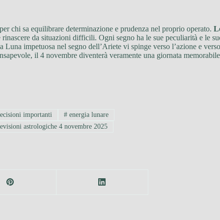
er chi sa equilibrare determinazione e prudenza nel proprio operato.
L
e rinascere da situazioni difficili. Ogni segno ha le sue peculiarità e le s
 La Luna impetuosa nel segno dell’Ariete vi spinge verso l’azione e verso
nsapevole, il 4 novembre diventerà veramente una giornata memorabile e c
ecisioni importanti
#
energia lunare
evisioni astrologiche 4 novembre 2025