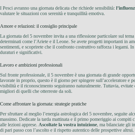
I Pesci avranno una giornata delicata che richiede sensibilità:
l’influen
valutare le situazioni con serenità e tranquillità emotiva.
Amore e relazioni: il consiglio principale
La giornata del 5 novembre invita a una riflessione particolare sul tema 
determinati come l’Ariete e il Leone. Se avete progetti importanti in amo
sentimenti, e scoprirete che il confronto costruttivo rafforza i legami. I
duraturi e significativi.
Lavoro e ambizioni professionali
Sul fronte professionale, il 5 novembre è una giornata di grande opport
lavorate in proprio, questo è il giorno per spingere sull’acceleratore e pe
visibilità e il riconoscimento seguiranno naturalmente. Tuttavia, evitat
migliori di quelli che otterreste da soli.
Come affrontare la giornata: strategie pratiche
Per sfruttare al meglio l’energia astrologica del 5 novembre, seguite al
massimo. Dedicate la tarda mattinata e il primo pomeriggio ai compiti ch
alle lezioni apprese.
Ascoltate la vostra intuizione
, ma bilanciate gli 
di pari passo con l’ascolto e il rispetto autentico delle prospettive altrui.