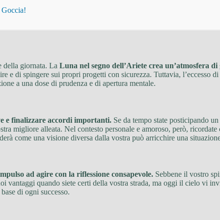
i Goccia!
e della giornata. La
Luna nel segno dell’Ariete crea un’atmosfera di
re e di spingere sui propri progetti con sicurezza. Tuttavia, l’eccesso d
azione a una dose di prudenza e di apertura mentale.
e e finalizzare accordi importanti.
Se da tempo state posticipando un p
stra migliore alleata. Nel contesto personale e amoroso, però, ricordate c
enderà come una visione diversa dalla vostra può arricchire una situazion
impulso ad agire con la riflessione consapevole.
Sebbene il vostro spir
uoi vantaggi quando siete certi della vostra strada, ma oggi il cielo vi 
a base di ogni successo.