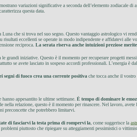
mostrano variazioni significative a seconda dell’elemento zodiacale di ap
aratterizza questa data.
la Luna che si trova nel suo segno. Questo vantaggio astrologico vi rende 
 risultati eccellenti se operate in modo indipendente e affidatevi alle vo
rensione reciproca.
La serata riserva anche intuizioni preziose merite
 le grandi iniziative. Questo è il momento per recuperare progetti messi
rattutto se avete lasciato in sospeso accordi professionali. L’energia è da
ei segni di fuoco crea una corrente positiva
che tocca anche il vostro 
he hanno appesantito le ultime settimane.
È tempo di dominare le emozi
icile nella relazione, questo è il momento per rinascere. Nel lavoro, avete
ioni preconcette che potrebbero limitarvi.
ate di fasciarvi la testa prima di rompervi la
, come suggerisce la
ast
 problemi piuttosto che ripiegare su atteggiamenti pessimistici o vittimi