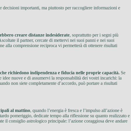
r decisioni importanti, ma piuttosto per raccogliere informazioni e
rebbero creare distanze indesiderate
, soprattutto per i segni più
oltate il partner, cercate di mettervi nei suoi panni e nei suoi
one alla comprensione reciproca vi permetterà di ottenere risultati
 che richiedono indipendenza e fiducia nelle proprie capacità.
Se
re idee nuove e di assumervi la responsabilità dei vostri incarichi: la
quando non siete completamente d’accordo, può portare a risultati
cipali al mattino
, quando l’energia è fresca e l’impulso all’azione è
tardo pomeriggio, dedicate tempo alla riflessione su quanto realizzato e
ate il consiglio astrologico principale: l’azione coraggiosa deve andare