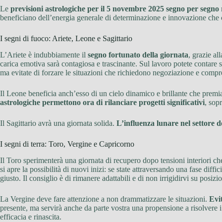
Le
previsioni astrologiche per il 5 novembre 2025 segno per segno
beneficiano dell’energia generale di determinazione e innovazione che c
I segni di fuoco: Ariete, Leone e Sagittario
L’Ariete è indubbiamente il
segno fortunato della giornata
, grazie al
carica emotiva sarà contagiosa e trascinante. Sul lavoro potete contare su
ma evitate di forzare le situazioni che richiedono negoziazione e comp
Il Leone beneficia anch’esso di un cielo dinamico e brillante che premia
astrologiche permettono ora di rilanciare progetti significativi
, sop
Il Sagittario avrà una giornata solida.
L’influenza lunare nel settore d
I segni di terra: Toro, Vergine e Capricorno
Il Toro sperimenterà una giornata di recupero dopo tensioni interiori c
si apre la possibilità di nuovi inizi: se state attraversando una fase diff
giusto. Il consiglio è di rimanere adattabili e di non irrigidirvi su posiz
La Vergine deve fare attenzione a non drammatizzare le situazioni.
Evit
presente, ma servirà anche da parte vostra una propensione a risolvere i
efficacia e rinascita.