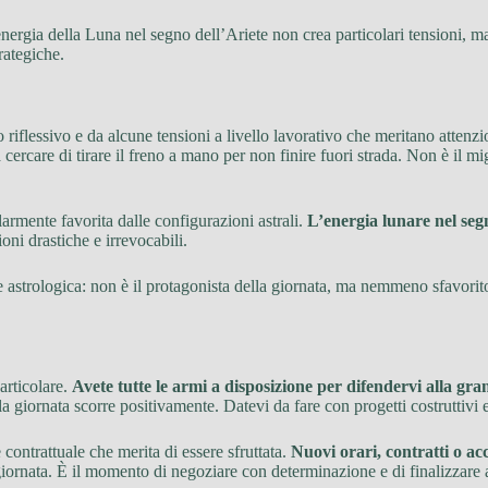
l’energia della Luna nel segno dell’Ariete non crea particolari tensioni
rategiche.
 riflessivo e da alcune tensioni a livello lavorativo che meritano attenz
 cercare di tirare il freno a mano per non finire fuori strada. Non è il 
armente favorita dalle configurazioni astrali.
L’energia lunare nel seg
ioni drastiche e irrevocabili.
 astrologica: non è il protagonista della giornata, ma nemmeno sfavori
articolare.
Avete tutte le armi a disposizione per difendervi alla gra
, la giornata scorre positivamente. Datevi da fare con progetti costruttivi 
contrattuale che merita di essere sfruttata.
Nuovi orari, contratti o ac
giornata. È il momento di negoziare con determinazione e di finalizzare 