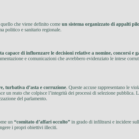
u quello che viene definito come
un sistema organizzato di appalti pilo
a politico e sanitario regionale.
ta capace di influenzare le decisioni relative a nomine, concorsi e 
umentazione e comunicazioni che avrebbero evidenziato le intese corrut
re, turbativa d’asta e corruzione
. Queste accuse rappresentano le viola
uisce un reato che colpisce l’integrità dei processi di selezione pubblica. 
izzazione del parlamento.
come un
“comitato d’affari occulto”
in grado di infiltrarsi e incidere su
re i propri obiettivi illeciti.