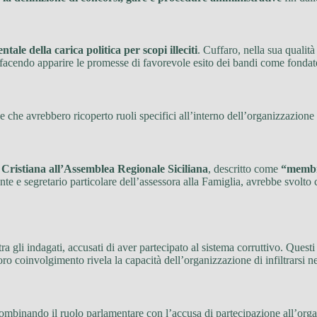
ntale della carica politica per scopi illeciti
. Cuffaro, nella sua qualit
, facendo apparire le promesse di favorevole esito dei bandi come fondate 
e che avrebbero ricoperto ruoli specifici all’interno dell’organizzazione
ristiana all’Assemblea Regionale Siciliana
, descritto come
“membro
nte e segretario particolare dell’assessora alla Famiglia, avrebbe svolto 
ra gli indagati, accusati di aver partecipato al sistema corruttivo. Quest
o coinvolgimento rivela la capacità dell’organizzazione di infiltrarsi nei
ombinando il ruolo parlamentare con l’accusa di partecipazione all’orga