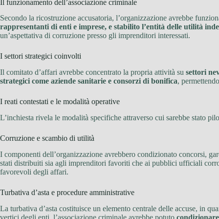
Il funzionamento dell’associazione criminale
Secondo la ricostruzione accusatoria, l’organizzazione avrebbe funzion
rappresentanti di enti e imprese, e stabilito l’entità delle utilità inde
un’aspettativa di corruzione presso gli imprenditori interessati.
I settori strategici coinvolti
Il comitato d’affari avrebbe concentrato la propria attività su
settori ne
strategici come aziende sanitarie e consorzi di bonifica
, permettendo
I reati contestati e le modalità operative
L’inchiesta rivela le modalità specifiche attraverso cui sarebbe stato pilo
Corruzione e scambio di utilità
I componenti dell’organizzazione avrebbero condizionato concorsi, gar
stati distribuiti sia agli imprenditori favoriti che ai pubblici ufficiali c
favorevoli degli affari.
Turbativa d’asta e procedure amministrative
La turbativa d’asta costituisce un elemento centrale delle accuse, in q
vertici degli enti, l’associazione criminale avrebbe potuto
condizionare