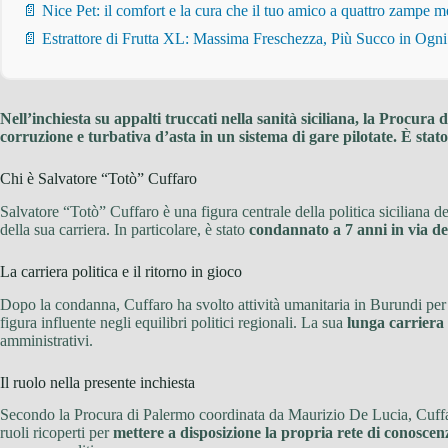
📄 Nice Pet: il comfort e la cura che il tuo amico a quattro zampe m
📄 Estrattore di Frutta XL: Massima Freschezza, Più Succo in Ogn
Nell’inchiesta su appalti truccati nella sanità siciliana, la Procu
corruzione e turbativa d’asta in un sistema di gare pilotate. È stato 
Chi è Salvatore “Totò” Cuffaro
Salvatore “Totò” Cuffaro è una figura centrale della politica siciliana d
della sua carriera. In particolare, è stato
condannato a 7 anni in via de
La carriera politica e il ritorno in gioco
Dopo la condanna, Cuffaro ha svolto attività umanitaria in Burundi pe
figura influente negli equilibri politici regionali. La sua
lunga carriera
amministrativi.
Il ruolo nella presente inchiesta
Secondo la Procura di Palermo coordinata da Maurizio De Lucia, Cuf
ruoli ricoperti per
mettere a disposizione la propria rete di conoscen