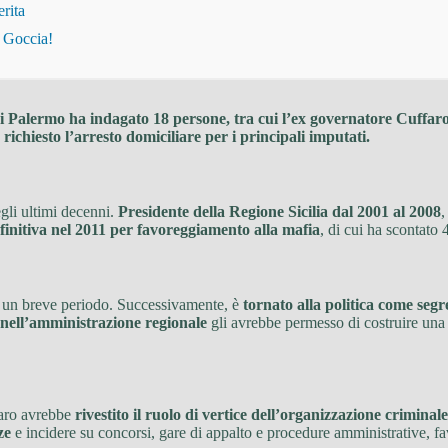
erita
i Goccia!
ra di Palermo ha indagato 18 persone, tra cui l’ex governatore Cuffa
richiesto l’arresto domiciliare per i principali imputati.
egli ultimi decenni.
Presidente della Regione Sicilia dal 2001 al 2008
,
finitiva nel 2011 per favoreggiamento alla mafia
, di cui ha scontato 
r un breve periodo. Successivamente, è
tornato alla politica come seg
 nell’amministrazione regionale
gli avrebbe permesso di costruire una f
faro avrebbe
rivestito il ruolo di vertice dell’organizzazione criminale
ze
e incidere su concorsi, gare di appalto e procedure amministrative, f