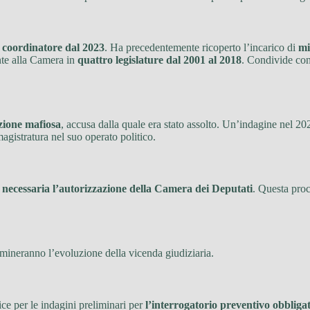
è coordinatore dal 2023
. Ha precedentemente ricoperto l’incarico di
mi
te alla Camera in
quattro legislature dal 2001 al 2018
. Condivide con
zione mafiosa
, accusa dalla quale era stato assolto. Un’indagine nel 2021
gistratura nel suo operato politico.
è necessaria l’autorizzazione della Camera dei Deputati
. Questa pro
rmineranno l’evoluzione della vicenda giudiziaria.
ce per le indagini preliminari per
l’interrogatorio preventivo obbliga