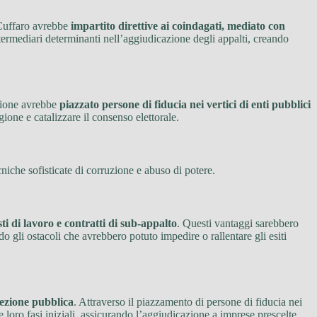
Cuffaro avrebbe
impartito direttive ai coindagati, mediato con
termediari determinanti nell’aggiudicazione degli appalti, creando
zione avrebbe
piazzato persone di fiducia nei vertici di enti pubblici
ione e catalizzare il consenso elettorale.
cniche sofisticate di corruzione e abuso di potere.
i di lavoro e contratti di sub-appalto
. Questi vantaggi sarebbero
 gli ostacoli che avrebbero potuto impedire o rallentare gli esiti
elezione pubblica
. Attraverso il piazzamento di persone di fiducia nei
e loro fasi iniziali, assicurando l’aggiudicazione a imprese prescelte.