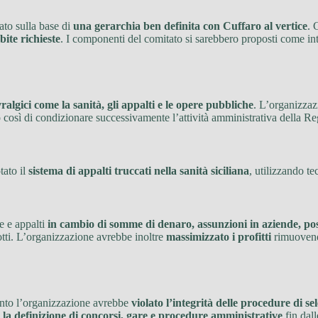
ato sulla base di
una gerarchia ben definita con Cuffaro al vertice
. 
bite richieste
. I componenti del comitato si sarebbero proposti come in
vralgici come la sanità, gli appalti e le opere pubbliche
. L’organizza
 così di condizionare successivamente l’attività amministrativa della Reg
tato il
sistema di appalti truccati nella sanità siciliana
, utilizzando te
e e appalti
in cambio di somme di denaro, assunzioni in aziende, post
orrotti. L’organizzazione avrebbe inoltre
massimizzato i profitti
rimuovendo
uanto l’organizzazione avrebbe
violato l’integrità delle procedure di s
 la definizione di concorsi, gare e procedure amministrative
fin dall