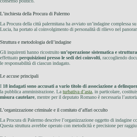
consenso politico.
L’inchiesta della Procura di Palermo
La Procura della città palermitana ha avviato un’indagine complessa s
Lucia, ha portato al coinvolgimento di personalità di rilievo nel panoram
Struttura e metodologia dell’indagine
Gli inquirenti hanno ricostruito
un’operazione sistematica e struttura
effettuato
perquisizioni presso le sedi dei coinvolti
, raccogliendo doc
le responsabilità di ciascun indagato.
Le accuse principali
I
18 indagati sono accusati a vario titolo di associazione a delinque
la pubblica amministrazione. La
turbativa d’asta
, in particolare, costit
misura cautelare
, mentre per il deputato Romano è necessaria l’autor
L’organizzazione criminale e il comitato d’affari occulto
La Procura di Palermo descrive l’organizzazione oggetto di indagine 
Questa struttura avrebbe operato con metodicità e precisione per raggiunge