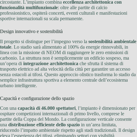
circostante. L’impianto combina
eccellenza architettonica con
funzionalità multifunzionale
: oltre alle partite di calcio
professionistico, ospiterà concerti, eventi culturali e manifestazioni
sportive internazionali su scala permanente.
Design innovativo e sostenibilità
Il progetto si distingue per l’impegno verso la
sostenibilità ambientale
totale
. Lo stadio sarà alimentato al 100% da energie rinnovabili, in
linea con la missione di NEOM di raggiungere le zero emissioni di
carbonio. La struttura non è semplicemente un edificio sospeso, ma
un’opera di
integrazione architettonica
che sfrutta il sistema di
trasporto elettrico ad alta velocità della città per garantire un accesso
senza ostacoli ai tifosi. Questo approccio olistico trasforma lo stadio da
semplice infrastruttura sportiva a elemento centrale dell’ecosistema
urbano intelligente.
Capacità e configurazione dello spazio
Con una
capacità di 46.000 spettatori
, l’impianto è dimensionato per
ospitare competizioni internazionali di primo livello, comprese le
partite della Coppa del Mondo. La configurazione verticale consente
una
distribuzione efficiente dello spazio
in un’area limitata,
riducendo l’impatto ambientale rispetto agli stadi tradizionali. Il design
eleva l’esperienza dei tifosi, eliminando settori con visibilità