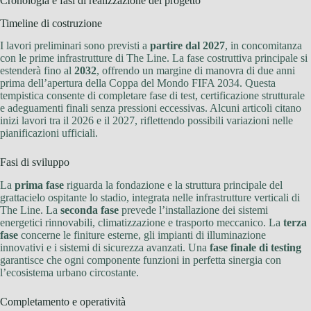
Cronologia e fasi di realizzazione del progetto
Timeline di costruzione
I lavori preliminari sono previsti a
partire dal 2027
, in concomitanza
con le prime infrastrutture di The Line. La fase costruttiva principale si
estenderà fino al
2032
, offrendo un margine di manovra di due anni
prima dell’apertura della Coppa del Mondo FIFA 2034. Questa
tempistica consente di completare fase di test, certificazione strutturale
e adeguamenti finali senza pressioni eccessivas. Alcuni articoli citano
inizi lavori tra il 2026 e il 2027, riflettendo possibili variazioni nelle
pianificazioni ufficiali.
Fasi di sviluppo
La
prima fase
riguarda la fondazione e la struttura principale del
grattacielo ospitante lo stadio, integrata nelle infrastrutture verticali di
The Line. La
seconda fase
prevede l’installazione dei sistemi
energetici rinnovabili, climatizzazione e trasporto meccanico. La
terza
fase
concerne le finiture esterne, gli impianti di illuminazione
innovativi e i sistemi di sicurezza avanzati. Una
fase finale di testing
garantisce che ogni componente funzioni in perfetta sinergia con
l’ecosistema urbano circostante.
Completamento e operatività