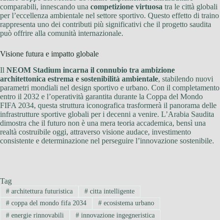
comparabili, innescando una
competizione virtuosa
tra le città globali
per l’eccellenza ambientale nel settore sportivo. Questo effetto di traino
rappresenta uno dei contributi più significativi che il progetto saudita
può offrire alla comunità internazionale.
Visione futura e impatto globale
Il
NEOM Stadium incarna il connubio tra ambizione
architettonica estrema e sostenibilità ambientale
, stabilendo nuovi
parametri mondiali nel design sportivo e urbano. Con il completamento
entro il 2032 e l’operatività garantita durante la Coppa del Mondo
FIFA 2034, questa struttura iconografica trasformerà il panorama delle
infrastrutture sportive globali per i decenni a venire. L’Arabia Saudita
dimostra che il futuro non è una mera teoria accademica, bensì una
realtà costruibile oggi, attraverso visione audace, investimento
consistente e determinazione nel perseguire l’innovazione sostenibile.
Tag
#
architettura futuristica
#
citta intelligente
#
coppa del mondo fifa 2034
#
ecosistema urbano
#
energie rinnovabili
#
innovazione ingegneristica