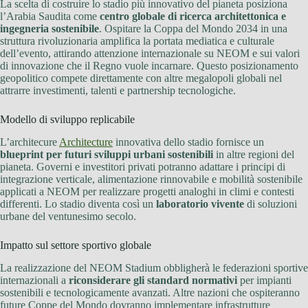
La scelta di costruire lo stadio più innovativo del pianeta posiziona
l’Arabia Saudita come
centro globale di ricerca architettonica e
ingegneria sostenibile
. Ospitare la Coppa del Mondo 2034 in una
struttura rivoluzionaria amplifica la portata mediatica e culturale
dell’evento, attirando attenzione internazionale su NEOM e sui valori
di innovazione che il Regno vuole incarnare. Questo posizionamento
geopolitico compete direttamente con altre megalopoli globali nel
attrarre investimenti, talenti e partnership tecnologiche.
Modello di sviluppo replicabile
L’architecure
Architecture
innovativa dello stadio fornisce un
blueprint per futuri sviluppi urbani sostenibili
in altre regioni del
pianeta. Governi e investitori privati potranno adattare i principi di
integrazione verticale, alimentazione rinnovabile e mobilità sostenibile
applicati a NEOM per realizzare progetti analoghi in climi e contesti
differenti. Lo stadio diventa così un
laboratorio vivente
di soluzioni
urbane del ventunesimo secolo.
Impatto sul settore sportivo globale
La realizzazione del NEOM Stadium obbligherà le federazioni sportive
internazionali a
riconsiderare gli standard normativi
per impianti
sostenibili e tecnologicamente avanzati. Altre nazioni che ospiteranno
future Coppe del Mondo dovranno implementare infrastrutture