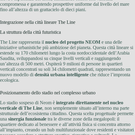
compromessa e garantendo prospettive uniforme dal livello del mare
fino all’altezza di un grattacielo di dieci piani.
Integrazione nella città lineare The Line
La struttura della città futuristica
The Line rappresenta il
nucleo del progetto NEOM
e una delle
iniziative urbanistiche più ambiziose del pianeta. Questa città lineare si
estende su 170 chilometri lungo la costa nordoccidentale dell’Arabia
Saudita, sviluppandosi su cinque livelli verticali e raggiungendo
un’altezza di 500 metri. Ospiterà 9 milioni di persone in quartieri
verticali concentrati su soli 34 chilometri quadrati, rappresentando un
nuovo modello di
densità urbana intelligente
che riduce l’impronta
ecologica.
Posizionamento dello stadio nel complesso urbano
Lo stadio sospeso di Neom è
integrato direttamente nel nucleo
verticale di The Line
, non semplemente situato all’interno ma parte
strutturale dell’ecosistema cittadino. Questa scelta progettuale permette
una
sinergia funzionale
tra le diverse zone della megalopoli: il
quartiere dedicato al benessere e all’attività fisica si concentra attorno
all’impianto, creando un hub multifunzionale dove residenti e visitatori