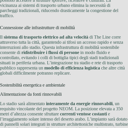
possono accedere a strutture sportive, ricreative e culturali. La
vicinanza ai sistemi di trasporto urbano elimina la necessità di
parcheggi tradizionali, riducendo drasticamente la congestione del
traffico.
Connessione alle infrastrutture di mobilità
Il
sistema di trasporto elettrico ad alta velocità
di The Line corre
attraverso tutta la città, garantendo ai tifosi un accesso rapido e senza
interruzioni allo stadio. Questa infrastruttura di mobilità sostenibile
consente di
ridistribuire i flussi di persone
in modo fluido e
controllato, evitando i colli di bottiglia tipici degli stadi tradizionali
situati in periferia urbana. L’integrazione tra stadio e rete di trasporto
pubblico rappresenta un
modello di efficienza logistica
che altre città
globali difficilmente potranno replicare.
Sostenibilità energetica e ambientale
Alimentazione da fonti rinnovabili
Lo stadio sarà alimentato
interamente da energie rinnovabili
, un
requisito vincolante del progetto NEOM. La posizione elevata a 350
metri d’altezza consente sfruttare
correnti ventose costanti
e
l’irraggiamento solare intenso del deserto arabo. L’impianto sarà dotato
di pannelli solari integrati in strutture architettoniche multistrato, turbine