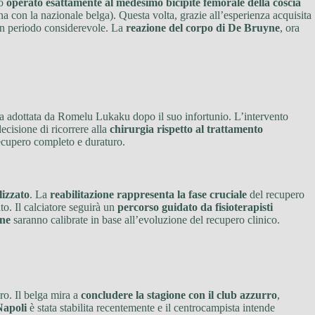
to
operato esattamente al medesimo bicipite femorale della coscia
a con la nazionale belga). Questa volta, grazie all’esperienza acquisita
n periodo considerevole. La
reazione del corpo di De Bruyne
, ora
ima adottata da Romelu Lukaku dopo il suo infortunio. L’intervento
decisione di ricorrere alla
chirurgia rispetto al trattamento
recupero completo e duraturo.
lizzato
. La
reabilitazione rappresenta la fase cruciale
del recupero
to. Il calciatore seguirà un
percorso guidato da fisioterapisti
one
saranno calibrate in base all’evoluzione del recupero clinico.
ro. Il belga mira a
concludere la stagione con il club azzurro
,
Napoli
è stata stabilita recentemente e il centrocampista intende