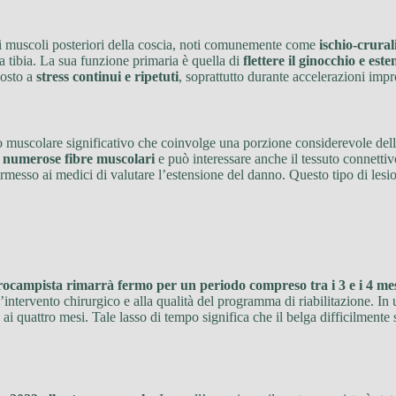
 muscoli posteriori della coscia, noti comunemente come
ischio-crural
lla tibia. La sua funzione primaria è quella di
flettere il ginocchio e est
posto a
stress continui e ripetuti
, soprattutto durante accelerazioni impro
 muscolare significativo che coinvolge una porzione considerevole delle
i numerose fibre muscolari
e può interessare anche il tessuto connetti
rmesso ai medici di valutare l’estensione del danno. Questo tipo di les
rocampista rimarrà fermo per un periodo compreso tra i 3 e i 4 me
’intervento chirurgico e alla qualità del programma di riabilitazione. I
i quattro mesi. Tale lasso di tempo significa che il belga difficilmente