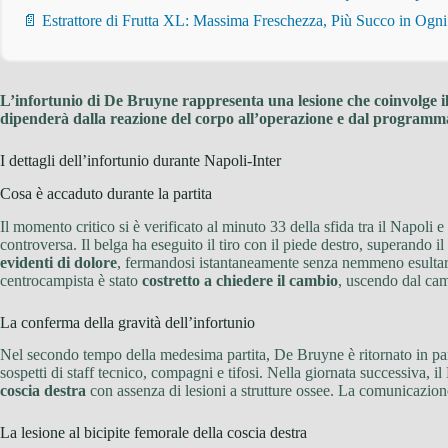
📄 Estrattore di Frutta XL: Massima Freschezza, Più Succo in Ogn
L’infortunio di De Bruyne rappresenta una lesione che coinvolge i
dipenderà dalla reazione del corpo all’operazione e dal programma d
I dettagli dell’infortunio durante Napoli-Inter
Cosa è accaduto durante la partita
Il momento critico si è verificato al minuto 33 della sfida tra il Napo
controversa. Il belga ha eseguito il tiro con il piede destro, superando 
evidenti di dolore
, fermandosi istantaneamente senza nemmeno esulta
centrocampista è stato
costretto a chiedere il cambio
, uscendo dal camp
La conferma della gravità dell’infortunio
Nel secondo tempo della medesima partita, De Bruyne è ritornato in p
sospetti di staff tecnico, compagni e tifosi. Nella giornata successiva, il 
coscia destra
con assenza di lesioni a strutture ossee. La comunicazione
La lesione al bicipite femorale della coscia destra