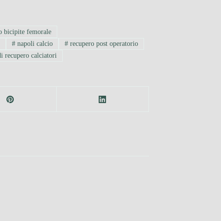
o bicipite femorale
o
#
napoli calcio
#
recupero post operatorio
i recupero calciatori