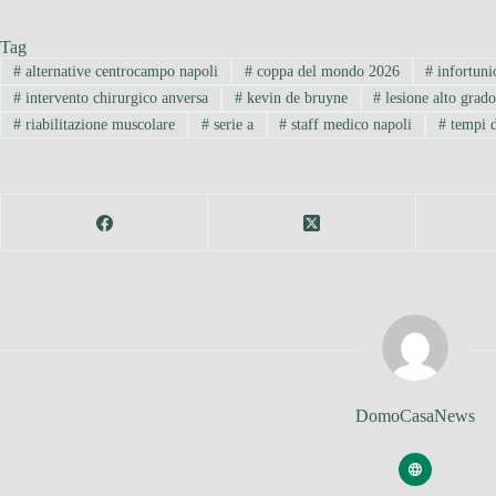
Tag
#
alternative centrocampo napoli
#
coppa del mondo 2026
#
infortuni
#
intervento chirurgico anversa
#
kevin de bruyne
#
lesione alto grad
#
riabilitazione muscolare
#
serie a
#
staff medico napoli
#
tempi d
DomoCasaNews