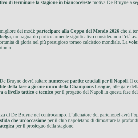
tivo di terminare la stagione in biancoceleste
motiva De Bruyne a segu
 migliore dei modi:
partecipare alla Coppa del Mondo 2026
che si te
belga
, un traguardo particolarmente significativo considerando l’età a
rtunità di gloria nel più prestigioso torneo calcistico mondiale. La
volo
rtunio.
, De Bruyne dovrà saltare
numerose partite cruciali per il Napoli
. Il 
tite della fase a girone unico della Champions League
, alle gare del
a a livello tattico e tecnico
per il progetto del Napoli in questa fase del
za di De Bruyne nel centrocampo. L’allenatore dei partenopei avrà l’o
sfida che un’occasione
per il club napoletano di dimostrare la profondi
rategica
per il prosieguo della stagione.