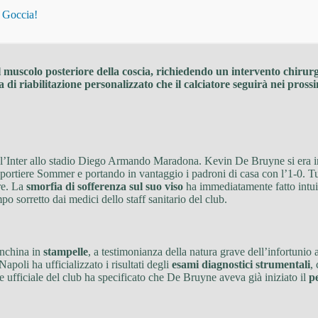
i Goccia!
l muscolo posteriore della coscia, richiedendo un intervento chiru
i riabilitazione personalizzato che il calciatore seguirà nei prossi
li e l’Inter allo stadio Diego Armando Maradona. Kevin De Bruyne si era 
il portiere Sommer e portando in vantaggio i padroni di casa con l’1-0. Tu
re. La
smorfia di sofferenza sul suo viso
ha immediatamente fatto intuire
o sorretto dai medici dello staff sanitario del club.
anchina in
stampelle
, a testimonianza della natura grave dell’infortuni
Napoli ha ufficializzato i risultati degli
esami diagnostici strumentali
,
 ufficiale del club ha specificato che De Bruyne aveva già iniziato il
p