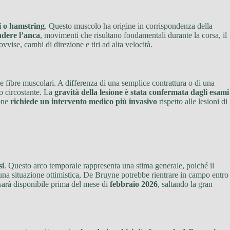
i o hamstring
. Questo muscolo ha origine in corrispondenza della
endere l’anca
, movimenti che risultano fondamentali durante la corsa, il
vvise, cambi di direzione e tiri ad alta velocità.
 fibre muscolari. A differenza di una semplice contrattura o di una
vo circostante. La
gravità della lesione è stata confermata dagli esami
ione
richiede un intervento medico più invasivo
rispetto alle lesioni di
si
. Questo arco temporale rappresenta una stima generale, poiché il
n una situazione ottimistica, De Bruyne potrebbe rientrare in campo entro
 sarà disponibile prima del mese di
febbraio 2026
, saltando la gran