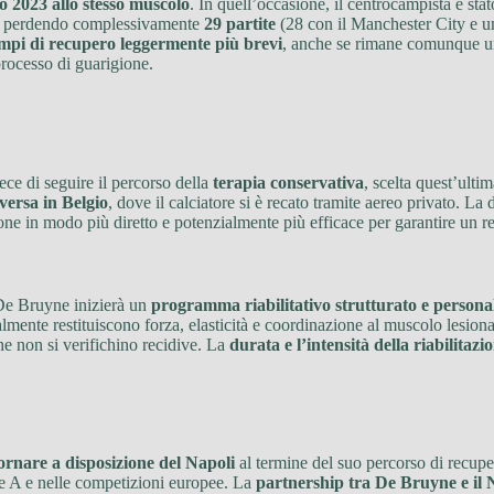
o 2023 allo stesso muscolo
. In quell’occasione, il centrocampista è sta
, perdendo complessivamente
29 partite
(28 con il Manchester City e un
mpi di recupero leggermente più brevi
, anche se rimane comunque u
processo di guarigione.
ce di seguire il percorso della
terapia conservativa
, scelta quest’ult
versa in Belgio
, dove il calciatore si è recato tramite aereo privato. La 
ione in modo più diretto e potenzialmente più efficace per garantire un 
De Bruyne inizierà un
programma riabilitativo strutturato e persona
lmente restituiscono forza, elasticità e coordinazione al muscolo lesiona
he non si verifichino recidive. La
durata e l’intensità della riabilitazi
ornare a disposizione del Napoli
al termine del suo percorso di recupe
rie A e nelle competizioni europee. La
partnership tra De Bruyne e il 