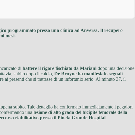
rgico programmato presso una clinica ad Anversa. Il recupero
mi mesi.
incaricato di
battere il rigore fischiato da Mariani
dopo una decisione
ttavia, subito dopo il calcio,
De Bruyne ha manifestato segnali
 ai presenti che si trattasse di un infortunio serio. Al minuto 37, il
o appena subito. Tale dettaglio ha confermato immediatamente i peggiori
 confermando una
lesione di alto grado del bicipite femorale della
ercorso riabilitativo presso il Pineta Grande Hospital
.