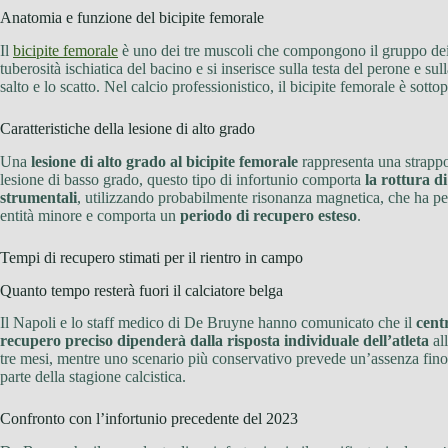
Anatomia e funzione del bicipite femorale
Il
bicipite femorale
è uno dei tre muscoli che compongono il gruppo dei
tuberosità ischiatica del bacino e si inserisce sulla testa del perone e su
salto e lo scatto. Nel calcio professionistico, il bicipite femorale è sotto
Caratteristiche della lesione di alto grado
Una
lesione di alto grado al bicipite femorale
rappresenta una strappo
lesione di basso grado, questo tipo di infortunio comporta
la rottura d
strumentali
, utilizzando probabilmente risonanza magnetica, che ha pe
entità minore e comporta un
periodo di recupero esteso
.
Tempi di recupero stimati per il rientro in campo
Quanto tempo resterà fuori il calciatore belga
Il Napoli e lo staff medico di De Bruyne hanno comunicato che il
cent
recupero preciso dipenderà dalla risposta individuale dell’atleta
all
tre mesi, mentre uno scenario più conservativo prevede un’assenza fino a
parte della stagione calcistica.
Confronto con l’infortunio precedente del 2023