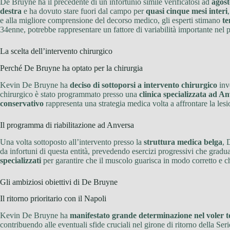
De Bruyne ha il precedente di un infortunio simile verificatosi ad
agost
destra
e ha dovuto stare fuori dal campo per
quasi cinque mesi interi
e alla migliore comprensione del decorso medico, gli esperti stimano
te
34enne, potrebbe rappresentare un fattore di variabilità importante nel 
La scelta dell’intervento chirurgico
Perché De Bruyne ha optato per la chirurgia
Kevin De Bruyne ha
deciso di sottoporsi a intervento chirurgico
inve
chirurgico è stato programmato presso una
clinica specializzata ad An
conservativo
rappresenta una strategia medica volta a affrontare la les
Il programma di riabilitazione ad Anversa
Una volta sottoposto all’intervento presso la
struttura medica belga
, 
da infortuni di questa entità, prevedendo esercizi progressivi che gradua
specializzati
per garantire che il muscolo guarisca in modo corretto e c
Gli ambiziosi obiettivi di De Bruyne
Il ritorno prioritario con il Napoli
Kevin De Bruyne ha
manifestato grande determinazione nel voler t
contribuendo alle eventuali sfide cruciali nel girone di ritorno della Se