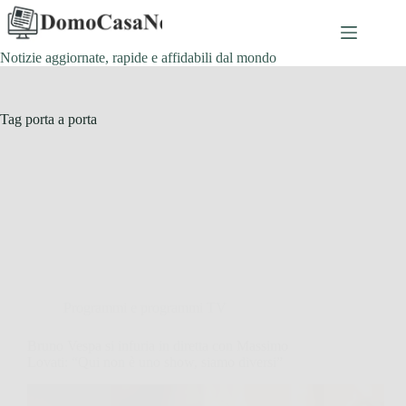
Salta
al
contenuto
Notizie aggiornate, rapide e affidabili dal mondo
Tag
porta a porta
Programmi e programmi TV
Bruno Vespa si infuria in diretta con Massimo
Lovati: “Qui non è uno show, siamo diversi”