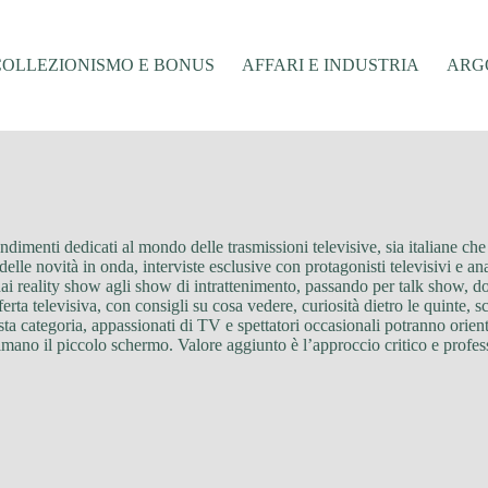
COLLEZIONISMO E BONUS
AFFARI E INDUSTRIA
ARGO
enti dedicati al mondo delle trasmissioni televisive, sia italiane che i
elle novità in onda, interviste esclusive con protagonisti televisivi e ana
, dai reality show agli show di intrattenimento, passando per talk show,
rta televisiva, con consigli su cosa vedere, curiosità dietro le quinte, s
 categoria, appassionati di TV e spettatori occasionali potranno orienta
o il piccolo schermo. Valore aggiunto è l’approccio critico e professio