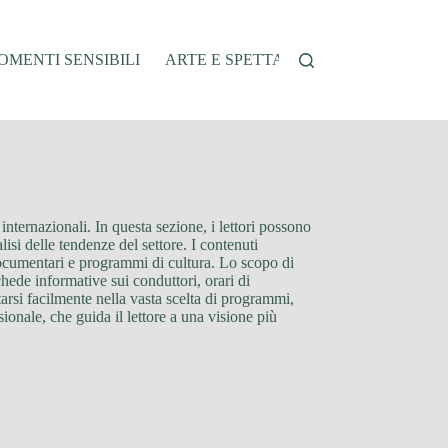
MENTI SENSIBILI
ARTE E SPETTACOLO
AUTO E VEI
nternazionali. In questa sezione, i lettori possono
lisi delle tendenze del settore. I contenuti
 documentari e programmi di cultura. Lo scopo di
chede informative sui conduttori, orari di
rsi facilmente nella vasta scelta di programmi,
nale, che guida il lettore a una visione più