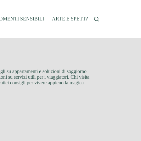
MENTI SENSIBILI
ARTE E SPETTACOLO
AUTO E VEI
sigli su appartamenti e soluzioni di soggiorno
i su servizi utili per i viaggiatori. Chi visita
ratici consigli per vivere appieno la magica