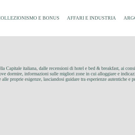
COLLEZIONISMO E BONUS
AFFARI E INDUSTRIA
ARGO
la Capitale italiana, dalle recensioni di hotel e bed & breakfast, ai con
ve dormire, informazioni sulle migliori zone in cui alloggiare e indicazion
 alle proprie esigenze, lasciandosi guidare tra esperienze autentiche e p