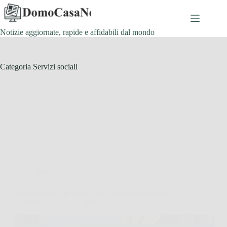
Salta
al
contenuto
Notizie aggiornate, rapide e affidabili dal mondo
Categoria
Servizi sociali
Servizi sociali
Bonus INPS con ISEE fino a 50.000 euro: come
richiederlo e chi può ottenerlo