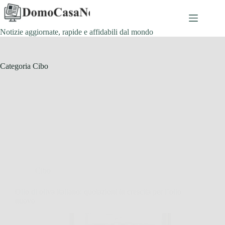
Salta
al
contenuto
Notizie aggiornate, rapide e affidabili dal mondo
Categoria
Cibo
Cibo
Olio di oliva italiano: quotazioni in crescita per l’olio
nuovo