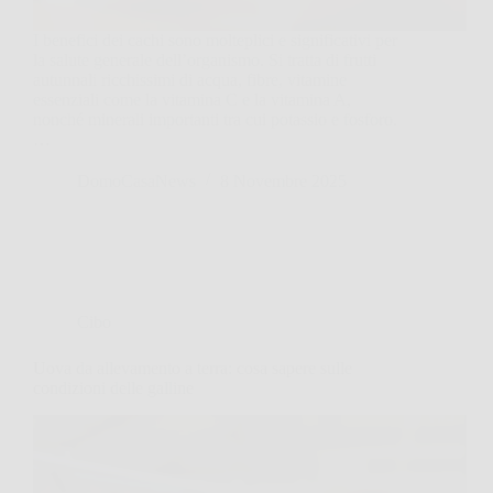
I benefici dei cachi sono molteplici e significativi per
la salute generale dell’organismo. Si tratta di frutti
autunnali ricchissimi di acqua, fibre, vitamine
essenziali come la vitamina C e la vitamina A,
nonché minerali importanti tra cui potassio e fosforo.
…
DomoCasaNews
8 Novembre 2025
Cibo
Uova da allevamento a terra: cosa sapere sulle
condizioni delle galline