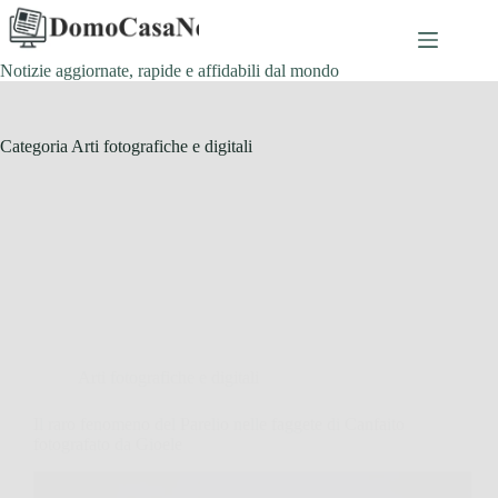
Salta
al
contenuto
Notizie aggiornate, rapide e affidabili dal mondo
Categoria
Arti fotografiche e digitali
Arti fotografiche e digitali
Il raro fenomeno del Parelio nelle faggete di Canfaito
fotografato da Gioele