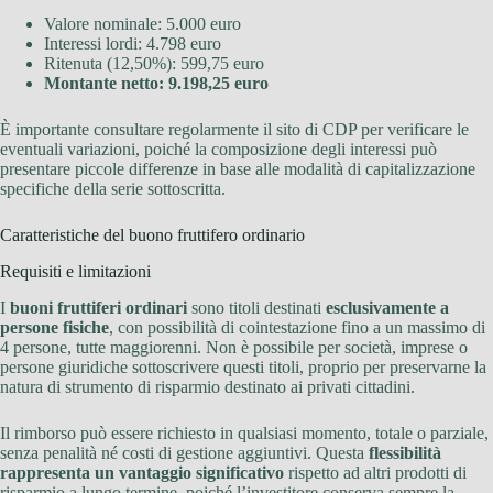
Valore nominale: 5.000 euro
Interessi lordi: 4.798 euro
Ritenuta (12,50%): 599,75 euro
Montante netto: 9.198,25 euro
È importante consultare regolarmente il sito di CDP per verificare le
eventuali variazioni, poiché la composizione degli interessi può
presentare piccole differenze in base alle modalità di capitalizzazione
specifiche della serie sottoscritta.
Caratteristiche del buono fruttifero ordinario
Requisiti e limitazioni
I
buoni fruttiferi ordinari
sono titoli destinati
esclusivamente a
persone fisiche
, con possibilità di cointestazione fino a un massimo di
4 persone, tutte maggiorenni. Non è possibile per società, imprese o
persone giuridiche sottoscrivere questi titoli, proprio per preservarne la
natura di strumento di risparmio destinato ai privati cittadini.
Il rimborso può essere richiesto in qualsiasi momento, totale o parziale,
senza penalità né costi di gestione aggiuntivi. Questa
flessibilità
rappresenta un vantaggio significativo
rispetto ad altri prodotti di
risparmio a lungo termine, poiché l’investitore conserva sempre la