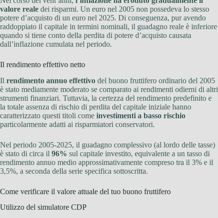
Nel corso dei vent’anni,
l’inflazione ha eroduto gradualmente il
valore reale
dei risparmi. Un euro nel 2005 non possedeva lo stesso
potere d’acquisto di un euro nel 2025. Di conseguenza, pur avendo
raddoppiato il capitale in termini nominali, il guadagno reale è inferiore
quando si tiene conto della perdita di potere d’acquisto causata
dall’inflazione cumulata nel periodo.
Il rendimento effettivo netto
Il
rendimento annuo effettivo
del buono fruttifero ordinario del 2005
è stato mediamente moderato se comparato ai rendimenti odierni di altri
strumenti finanziari. Tuttavia, la certezza del rendimento predefinito e
la totale assenza di rischio di perdita del capitale iniziale hanno
caratterizzato questi titoli come
investimenti a basso rischio
particolarmente adatti ai risparmiatori conservatori.
Nel periodo 2005-2025, il guadagno complessivo (al lordo delle tasse)
è stato di circa il
96%
sul capitale investito, equivalente a un tasso di
rendimento annuo medio approssimativamente compreso tra il 3% e il
3,5%, a seconda della serie specifica sottoscritta.
Come verificare il valore attuale del tuo buono fruttifero
Utilizzo del simulatore CDP