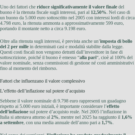
Uno dei fattori che
riduce significativamente il valore finale
del
buono è la ritenuta fiscale sugli interessi, pari al
12,50%
. Nel caso di
un buono da 5.000 euro sottoscritto nel 2005 con interessi lordi di circa
4.798 euro, la ritenuta ammonta a approssimativamente 599 euro,
portando il montante netto a circa 9.198 euro.
Oltre alla ritenuta sugli interessi, è prevista anche un’
imposta di bollo
del 2 per mille
in determinati casi e modalità stabilite dalla legge.
Questi costi fiscali non vengono detratti dall’investitore in fase di
sottoscrizione, poiché il buono è emesso “
alla pari
“, cioè al 100% del
valore nominale, senza commissioni di gestione né costi amministrativi
fino al momento del rimborso.
Fattori che influenzano il valore complessivo
L’effetto dell’inflazione sul potere d’acquisto
Sebbene il valore nominale di 9.798 euro rappresenti un guadagno
rispetto ai 5.000 euro iniziali, è importante considerare l’
effetto
dell’inflazione
sul potere d’acquisto reale. Nel 2005 l’inflazione in
Italia si attestava attorno al
2%
, mentre nel 2025 ha raggiunto il
1,6%
a settembre
, con una media annuale dell’anno pari a
1,7%
.