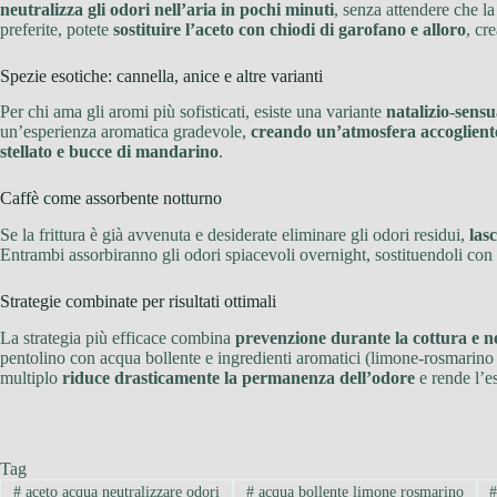
neutralizza gli odori nell’aria in pochi minuti
, senza attendere che la
preferite, potete
sostituire l’aceto con chiodi di garofano e alloro
, cr
Spezie esotiche: cannella, anice e altre varianti
Per chi ama gli aromi più sofisticati, esiste una variante
natalizio-sensu
un’esperienza aromatica gradevole,
creando un’atmosfera accogliente
stellato e bucce di mandarino
.
Caffè come assorbente notturno
Se la frittura è già avvenuta e desiderate eliminare gli odori residui,
lasc
Entrambi assorbiranno gli odori spiacevoli overnight, sostituendoli con
Strategie combinate per risultati ottimali
La strategia più efficace combina
prevenzione durante la cottura e n
pentolino con acqua bollente e ingredienti aromatici (limone-rosmarino 
multiplo
riduce drasticamente la permanenza dell’odore
e rende l’es
Tag
#
aceto acqua neutralizzare odori
#
acqua bollente limone rosmarino