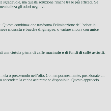
te sgradevole, ma questa soluzione rimane tra le più efficaci. Se
utralizza gli odori negativi.
e. Questa combinazione trasforma l’eliminazione dell’odore in
noce moscata e bacche di ginepro
, o variare ancora con
anice
ati una
ciotola piena di caffè macinato o di fondi di caffè asciutti
.
ome mela o prezzemolo nell’olio. Contemporaneamente, posizionate un
e o accendete la cappa aspirante se disponibile. Questo approccio