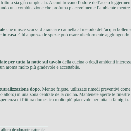
 frittura sia già completata. Alcuni trovano l’odore dell’aceto leggermen
eando una combinazione che profuma piacevolmente l’ambiente mentre ne
ale
che unisce scorza d’arancia e cannella al metodo dell’acqua bollent
 in casa
. Chi apprezza le spezie può osare ulteriormente aggiungendo
iate per tutta la notte sul tavolo
della cucina o degli ambienti interess
 un aroma molto più gradevole e accettabile.
eutralizzazione dopo
. Mentre frigete, utilizzate rimedi preventivi c
o alloro) in una zona centrale della cucina. Mantenete aperte le finestr
perienza di frittura domestica molto più piacevole per tutta la famiglia.
#
alloro deodorante naturale