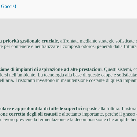
i Goccia!
na
priorità gestionale cruciale
, affrontata mediante strategie sofisticate
e per contenere e neutralizzare i composti odorosi generati dalla frittura
zione di impianti di aspirazione ad alte prestazioni
. Questi sistemi, 
si nell’ambiente. La tecnologia alla base di queste cappe è sofisticata: ut
ia. I ristoranti investono in manutenzione costante di questi impianti, 
golare e approfondita di tutte le superfici
esposte alla frittura. I risto
ione corretta degli oli esausti
è altrettanto importante, perché il grasso 
 di lavoro previene la fermentazione e la decomposizione che amplificher