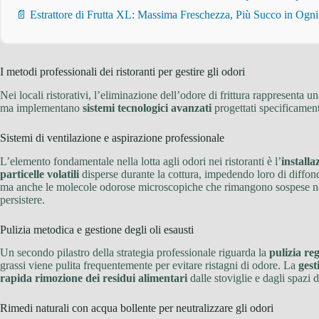
📄 Estrattore di Frutta XL: Massima Freschezza, Più Succo in Ogn
I metodi professionali dei ristoranti per gestire gli odori
Nei locali ristorativi, l’eliminazione dell’odore di frittura rappresenta u
ma implementano
sistemi tecnologici avanzati
progettati specificament
Sistemi di ventilazione e aspirazione professionale
L’elemento fondamentale nella lotta agli odori nei ristoranti è l’
installa
particelle volatili
disperse durante la cottura, impedendo loro di diffonder
ma anche le molecole odorose microscopiche che rimangono sospese nell’ar
persistere.
Pulizia metodica e gestione degli oli esausti
Un secondo pilastro della strategia professionale riguarda la
pulizia re
grassi viene pulita frequentemente per evitare ristagni di odore. La
gest
rapida rimozione dei residui alimentari
dalle stoviglie e dagli spazi
Rimedi naturali con acqua bollente per neutralizzare gli odori