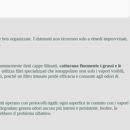
 e ben organizzate. I ristoranti non ricorrono solo a rimedi improvvisati,
.
comunemente detti cappe filtranti,
catturano finemente i grassi e le
ilizza filtri specializzati che intrappolano non solo i vapori visibili,
poiché un filtro intasato perde efficacia e consente agli odori di
ranti operano con protocolli rigidi: ogni superfice in contatto con i vapori
degradato genera odori ancora più intensi e persistenti. Inoltre, la
ebbero il problema olfattivo.