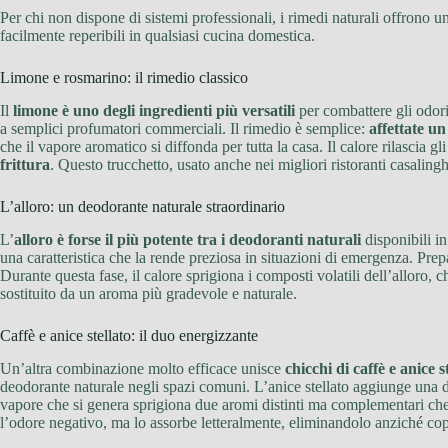
Per chi non dispone di sistemi professionali, i rimedi naturali offrono u
facilmente reperibili in qualsiasi cucina domestica.
Limone e rosmarino: il rimedio classico
Il
limone è uno degli ingredienti più versatili
per combattere gli odori
a semplici profumatori commerciali. Il rimedio è semplice:
affettate u
che il vapore aromatico si diffonda per tutta la casa. Il calore rilascia
frittura
. Questo trucchetto, usato anche nei migliori ristoranti casalingh
L’alloro: un deodorante naturale straordinario
L’
alloro è forse il più potente tra i deodoranti naturali
disponibili i
una caratteristica che la rende preziosa in situazioni di emergenza. Prep
Durante questa fase, il calore sprigiona i composti volatili dell’alloro, 
sostituito da un aroma più gradevole e naturale.
Caffè e anice stellato: il duo energizzante
Un’altra combinazione molto efficace unisce
chicchi di caffè e anice s
deodorante naturale negli spazi comuni. L’anice stellato aggiunge una
vapore che si genera sprigiona due aromi distinti ma complementari ch
l’odore negativo, ma lo assorbe letteralmente, eliminandolo anziché cop