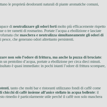
ttano le proprietà deodoranti naturali di piante aromatiche comuni,
capace di
neutralizzare gli odori forti
molto più efficacemente rispetto
e o tre rametti di rosmarino. Portate l’acqua a ebollizione e lasciate
 profumata che
maschera e neutralizza simultaneamente gli odori di
i pesce, che generano odori altrettanto persistenti.
zare non solo l’odore di frittura, ma anche la puzza di bruciato
:
in un pentolino d’acqua, portate a ebollizione per circa dieci minuti.
isultato è quasi immediato: in pochi istanti l’odore di frittura scompare,
stenti
, tanto che molti bar e ristoranti utilizzano fondi di caffè come
 chicchi di caffè insieme all’anice stellato in acqua bollente
: il
sto rimedio è particolarmente utile perché il caffè non solo maschera