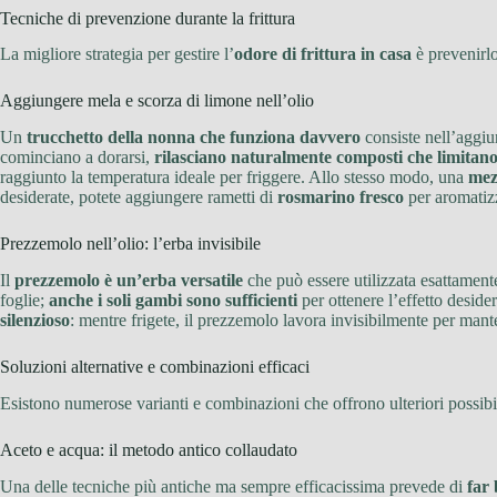
Tecniche di prevenzione durante la frittura
La migliore strategia per gestire l’
odore di frittura in casa
è prevenirlo
Aggiungere mela e scorza di limone nell’olio
Un
trucchetto della nonna che funziona davvero
consiste nell’aggiun
cominciano a dorarsi,
rilasciano naturalmente composti che limitano
raggiunto la temperatura ideale per friggere. Allo stesso modo, una
mezz
desiderate, potete aggiungere rametti di
rosmarino fresco
per aromatizz
Prezzemolo nell’olio: l’erba invisibile
Il
prezzemolo è un’erba versatile
che può essere utilizzata esattament
foglie;
anche i soli gambi sono sufficienti
per ottenere l’effetto desider
silenzioso
: mentre frigete, il prezzemolo lavora invisibilmente per mante
Soluzioni alternative e combinazioni efficaci
Esistono numerose varianti e combinazioni che offrono ulteriori possibi
Aceto e acqua: il metodo antico collaudato
Una delle tecniche più antiche ma sempre efficacissima prevede di
far 