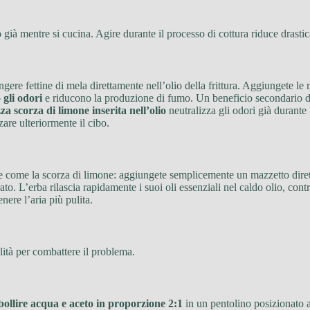
 già mentre si cucina. Agire durante il processo di cottura riduce drasti
gere fettine di mela direttamente nell’olio della frittura. Aggiungete le
 gli odori
e riducono la produzione di fumo. Un beneficio secondario di
a scorza di limone inserita nell’olio
neutralizza gli odori già durante
are ulteriormente il cibo.
e come la scorza di limone: aggiungete semplicemente un mazzetto diretta
ato. L’erba rilascia rapidamente i suoi oli essenziali nel caldo olio, con
nere l’aria più pulita.
lità per combattere il problema.
bollire acqua e aceto in proporzione 2:1
in un pentolino posizionato ac