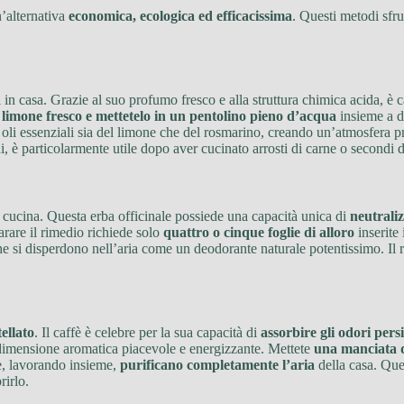
n’alternativa
economica, ecologica ed efficacissima
. Questi metodi sfru
 in casa. Grazie al suo profumo fresco e alla struttura chimica acida, è 
n limone fresco e mettetelo in un pentolino pieno d’acqua
insieme a du
 gli oli essenziali sia del limone che del rosmarino, creando un’atmosfera
i, è particolarmente utile dopo aver cucinato arrosti di carne o secondi d
n cucina. Questa erba officinale possiede una capacità unica di
neutraliz
arare il rimedio richiede solo
quattro o cinque foglie di alloro
inserite 
che si disperdono nell’aria come un deodorante naturale potentissimo. Il r
tellato
. Il caffè è celebre per la sua capacità di
assorbire gli odori persi
 dimensione aromatica piacevole e energizzante. Mettete
una manciata di
e, lavorando insieme,
purificano completamente l’aria
della casa. Que
rirlo.