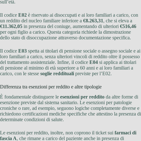
sull’età.
Il codice
E02
è riservato ai disoccupati e ai loro familiari a carico, con
un reddito del nucleo familiare inferiore a
€8.263,31
, che si eleva a
€11.362,05
in presenza del coniuge, aumentando di ulteriori
€516,46
per ogni figlio a carico. Questa categoria richiede la dimostrazione
dello stato di disoccupazione attraverso documentazione specifica.
Il codice
E03
spetta ai titolari di pensione sociale o assegno sociale e ai
loro familiari a carico, senza ulteriori vincoli di reddito oltre il possesso
del trattamento assistenziale. Infine, il codice
E04
si applica ai titolari
di pensione al minimo di età superiore a 60 anni e ai loro familiari a
carico, con le stesse
soglie reddituali
previste per l’E02.
Differenza tra esenzioni per reddito e altre tipologie
È fondamentale distinguere le
esenzioni per reddito
da altre forme di
esenzione previste dal sistema sanitario. Le esenzioni per patologie
croniche o rare, ad esempio, seguono logiche completamente diverse e
richiedono certificazioni mediche specifiche che attestino la presenza di
determinate condizioni di salute.
Le esenzioni per reddito, inoltre, non coprono il ticket sui
farmaci di
fascia A
, che rimane a carico del paziente anche in presenza di