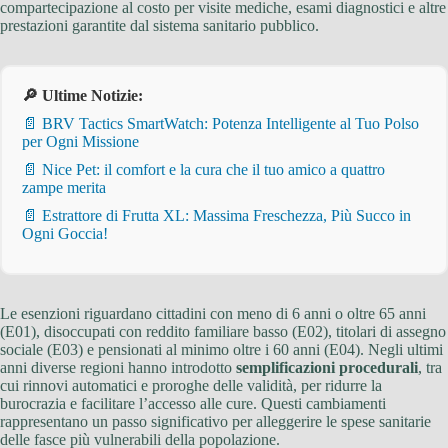
compartecipazione al costo per visite mediche, esami diagnostici e altre
prestazioni garantite dal sistema sanitario pubblico.
🔎 Ultime Notizie:
📄 BRV Tactics SmartWatch: Potenza Intelligente al Tuo Polso
per Ogni Missione
📄 Nice Pet: il comfort e la cura che il tuo amico a quattro
zampe merita
📄 Estrattore di Frutta XL: Massima Freschezza, Più Succo in
Ogni Goccia!
Le esenzioni riguardano cittadini con meno di 6 anni o oltre 65 anni
(E01), disoccupati con reddito familiare basso (E02), titolari di assegno
sociale (E03) e pensionati al minimo oltre i 60 anni (E04). Negli ultimi
anni diverse regioni hanno introdotto
semplificazioni procedurali
, tra
cui rinnovi automatici e proroghe delle validità, per ridurre la
burocrazia e facilitare l’accesso alle cure. Questi cambiamenti
rappresentano un passo significativo per alleggerire le spese sanitarie
delle fasce più vulnerabili della popolazione.