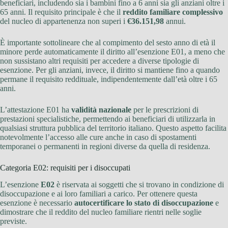
beneficiari, includendo sia i bambini fino a 6 anni sia gli anziani oltre i
65 anni. Il requisito principale è che il
reddito familiare complessivo
del nucleo di appartenenza non superi i
€36.151,98
annui.
È importante sottolineare che al compimento del sesto anno di età il
minore perde automaticamente il diritto all’esenzione E01, a meno che
non sussistano altri requisiti per accedere a diverse tipologie di
esenzione. Per gli anziani, invece, il diritto si mantiene fino a quando
permane il requisito reddituale, indipendentemente dall’età oltre i 65
anni.
L’attestazione E01 ha
validità nazionale
per le prescrizioni di
prestazioni specialistiche, permettendo ai beneficiari di utilizzarla in
qualsiasi struttura pubblica del territorio italiano. Questo aspetto facilita
notevolmente l’accesso alle cure anche in caso di spostamenti
temporanei o permanenti in regioni diverse da quella di residenza.
Categoria E02: requisiti per i disoccupati
L’esenzione
E02
è riservata ai soggetti che si trovano in condizione di
disoccupazione e ai loro familiari a carico. Per ottenere questa
esenzione è necessario
autocertificare lo stato di disoccupazione
e
dimostrare che il reddito del nucleo familiare rientri nelle soglie
previste.