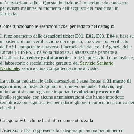
un’attestazione valida. Questa limitazione è importante da conoscere
per evitare malintesi al momento dell’acquisto dei medicinali in
farmacia.
Come funzionano le esenzioni ticket per reddito nel dettaglio
Il funzionamento delle
esenzioni ticket E01, E02, E03, E04
si basa su
un sistema di autocertificazione dei requisiti, che viene poi verificato
dall’ASL competente attraverso l’incrocio dei dati con l’Agenzia delle
Entrate e l’INPS. Una volta rilasciata, l’attestazione permette al
cittadino di
accedere gratuitamente
a tutte le prestazioni diagnostiche,
di laboratorio e specialistiche garantite dal
Servizio Sanitario
Nazionale
, senza alcuna compartecipazione al costo.
La validità tradizionale delle attestazioni è stata fissata al
31 marzo di
ogni anno
, richiedendo quindi un rinnovo annuale. Tuttavia, negli
ultimi anni si sono registrate importanti
evoluzioni procedurali
a
livello regionale, con alcune amministrazioni che hanno introdotto
semplificazioni significative per ridurre gli oneri burocratici a carico dei
cittadini.
Categoria E01: chi ne ha diritto e come utilizzarla
L’esenzione
E01
rappresenta la categoria più ampia per numero di