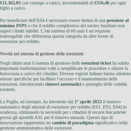
€11.362,05
con coniuge a carico, incrementabili di
€516,46
per ogni
figlio a carico.
Per beneficiare dell’E04 è necessario essere titolari di una
pensione al
minimo INPS
e che il reddito complessivo del nucleo familiare non
superi i limiti stabiliti. L’età minima di 60 anni è un requisito
inderogabile che differenzia questa categoria da altre forme di
esenzione per reddito.
Novità nel sistema di gestione delle esenzioni
Negli ultimi anni il sistema di gestione delle
esenzioni ticket
ha subito
importanti trasformazioni volte a semplificare le procedure e ridurre la
burocrazia a carico dei cittadini. Diverse regioni italiane hanno adottato
misure specifiche per facilitare l’accesso e il mantenimento delle
esenzioni, introducendo
rinnovi automatici
e proroghe delle validità
esistenti.
La Puglia, ad esempio, ha introdotto dal
1° aprile 2023
il rinnovo
automatico degli attestati di esenzione per reddito (E01, E03, E04) in
scadenza, eliminando la necessità per i cittadini di recarsi fisicamente
presso gli sportelli ASL per il rinnovo annuale. Questo tipo di
innovazione rappresenta un
cambio di paradigma
significativo nella
gestione amministrativa delle esenzioni.