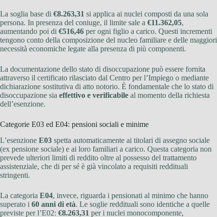
La soglia base di
€8.263,31
si applica ai nuclei composti da una sola
persona. In presenza del coniuge, il limite sale a
€11.362,05
,
aumentando poi di
€516,46
per ogni figlio a carico. Questi incrementi
tengono conto della composizione del nucleo familiare e delle maggiori
necessità economiche legate alla presenza di più componenti.
La documentazione dello stato di disoccupazione può essere fornita
attraverso il certificato rilasciato dal Centro per l’Impiego o mediante
dichiarazione sostitutiva di atto notorio. È fondamentale che lo stato di
disoccupazione sia
effettivo e verificabile
al momento della richiesta
dell’esenzione.
Categorie E03 ed E04: pensioni sociali e minime
L’esenzione
E03
spetta automaticamente ai titolari di assegno sociale
(ex pensione sociale) e ai loro familiari a carico. Questa categoria non
prevede ulteriori limiti di reddito oltre al possesso del trattamento
assistenziale, che di per sé è già vincolato a requisiti reddituali
stringenti.
La categoria
E04
, invece, riguarda i pensionati al minimo che hanno
superato i
60 anni di età
. Le soglie reddituali sono identiche a quelle
previste per l’E02:
€8.263,31
per i nuclei monocomponente,