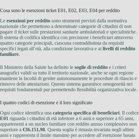
Cosa sono le esenzioni ticket E01, E02, E03, E04 per reddito
Le
esenzioni per reddito
sono strumenti previsti dalla normativa
nazionale che permettono a determinate categorie di cittadini di non
pagare il ticket sulle prestazioni sanitarie ambulatoriali e specialistiche.
Il sistema di codifica identifica con precisione i beneficiari attraverso
quattro categorie principali, ciascuna contraddistinta da requisiti
specifici legati all’età, alla condizione lavorativa e ai
livelli di reddito
familiare
.
Il Ministero della Salute ha definito le
soglie di reddito
e i criteri
anagrafici validi su tutto il territorio nazionale, anche se ogni regione
mantiene la facoltà di gestire autonomamente le procedure di rilascio e
rinnovo delle attestazioni. Questo sistema garantisce omogeneità nei
requisiti fondamentali pur permettendo flessibilità organizzativa locale.
I quattro codici di esenzione e il loro significato
Ogni codice identifica una
categoria specifica di beneficiari
. Il codice
E01
riguarda i cittadini di età inferiore a 6 anni e superiore a 65 anni,
appartenenti a un nucleo familiare con reddito annuo complessivo non
superiore a
€36.151,98
. Questa soglia è rimasta invariata negli ultimi
anni e rappresenta il limite massimo per accedere all’esenzione basata