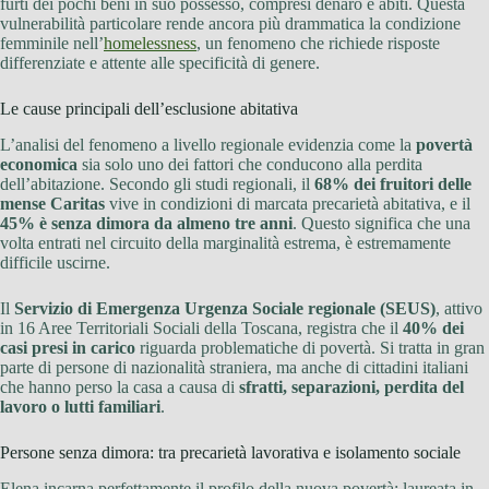
furti dei pochi beni in suo possesso, compresi denaro e abiti. Questa
vulnerabilità particolare rende ancora più drammatica la condizione
femminile nell’
homelessness
, un fenomeno che richiede risposte
differenziate e attente alle specificità di genere.
Le cause principali dell’esclusione abitativa
L’analisi del fenomeno a livello regionale evidenzia come la
povertà
economica
sia solo uno dei fattori che conducono alla perdita
dell’abitazione. Secondo gli studi regionali, il
68% dei fruitori delle
mense Caritas
vive in condizioni di marcata precarietà abitativa, e il
45% è senza dimora da almeno tre anni
. Questo significa che una
volta entrati nel circuito della marginalità estrema, è estremamente
difficile uscirne.
Il
Servizio di Emergenza Urgenza Sociale regionale (SEUS)
, attivo
in 16 Aree Territoriali Sociali della Toscana, registra che il
40% dei
casi presi in carico
riguarda problematiche di povertà. Si tratta in gran
parte di persone di nazionalità straniera, ma anche di cittadini italiani
che hanno perso la casa a causa di
sfratti, separazioni, perdita del
lavoro o lutti familiari
.
Persone senza dimora: tra precarietà lavorativa e isolamento sociale
Elena incarna perfettamente il profilo della nuova povertà: laureata in