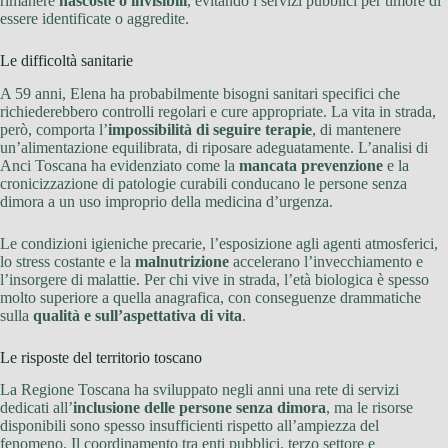
rimanere
nascoste o invisibili
, evitando i servizi pubblici per timore di
essere identificate o aggredite.
Le difficoltà sanitarie
A 59 anni, Elena ha probabilmente bisogni sanitari specifici che
richiederebbero controlli regolari e cure appropriate. La vita in strada,
però, comporta l’
impossibilità di seguire terapie
, di mantenere
un’alimentazione equilibrata, di riposare adeguatamente. L’analisi di
Anci Toscana ha evidenziato come la
mancata prevenzione
e la
cronicizzazione di patologie curabili conducano le persone senza
dimora a un uso improprio della medicina d’urgenza.
Le condizioni igieniche precarie, l’esposizione agli agenti atmosferici,
lo stress costante e la
malnutrizione
accelerano l’invecchiamento e
l’insorgere di malattie. Per chi vive in strada, l’età biologica è spesso
molto superiore a quella anagrafica, con conseguenze drammatiche
sulla
qualità e sull’aspettativa di vita
.
Le risposte del territorio toscano
La Regione Toscana ha sviluppato negli anni una rete di servizi
dedicati all’
inclusione delle persone senza dimora
, ma le risorse
disponibili sono spesso insufficienti rispetto all’ampiezza del
fenomeno. Il coordinamento tra enti pubblici, terzo settore e