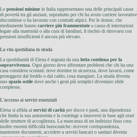
Le
pensioni minime
in Italia rappresentano una delle principali cause
di povertà tra gli anziani, soprattutto per chi ha avuto carriere lavorative
discontinue o ha lavorato con contratti atipici. Per le donne, che
mediamente hanno
carriere più frammentate
a causa di interruzioni
legate alla maternità o alla cura di familiari, il rischio di ritrovarsi con
pensioni insufficienti è ancora più elevato.
La vita quotidiana in strada
La quotidianità di Elena è segnata da una
lotta continua per la
sopravvivenza
. Ogni giorno deve affrontare problemi che chi ha una
casa considera scontati: dove dormire in sicurezza, dove lavarsi, come
proteggersi dal freddo o dal caldo, cosa mangiare. La strada diventa
uno
spazio ostile
dove anche i gesti più semplici diventano sfide
complesse.
L’accesso ai servizi essenziali
Elena si affida ai
servizi di carità
per docce e pasti, una dipendenza
che limita la sua autonomia e la costringe a muoversi in base agli orari
delle strutture di accoglienza. La mancanza di un indirizzo fisso crea
inoltre enormi difficoltà burocratiche: ricevere corrispondenza,
mantenere documenti, accedere a servizi bancari o sanitari diventa