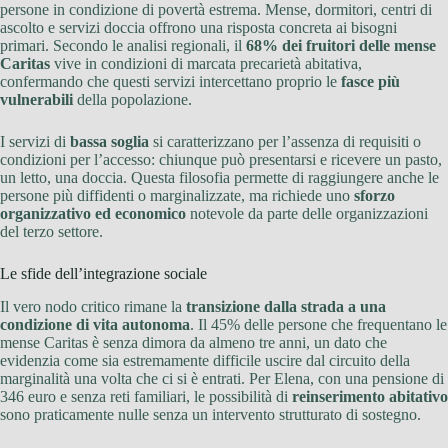
persone in condizione di povertà estrema. Mense, dormitori, centri di
ascolto e servizi doccia offrono una risposta concreta ai bisogni
primari. Secondo le analisi regionali, il
68% dei fruitori delle mense
Caritas
vive in condizioni di marcata precarietà abitativa,
confermando che questi servizi intercettano proprio le
fasce più
vulnerabili
della popolazione.
I servizi di
bassa soglia
si caratterizzano per l’assenza di requisiti o
condizioni per l’accesso: chiunque può presentarsi e ricevere un pasto,
un letto, una doccia. Questa filosofia permette di raggiungere anche le
persone più diffidenti o marginalizzate, ma richiede uno
sforzo
organizzativo ed economico
notevole da parte delle organizzazioni
del terzo settore.
Le sfide dell’integrazione sociale
Il vero nodo critico rimane la
transizione dalla strada a una
condizione di vita autonoma
. Il 45% delle persone che frequentano le
mense Caritas è senza dimora da almeno tre anni, un dato che
evidenzia come sia estremamente difficile uscire dal circuito della
marginalità una volta che ci si è entrati. Per Elena, con una pensione di
346 euro e senza reti familiari, le possibilità di
reinserimento abitativo
sono praticamente nulle senza un intervento strutturato di sostegno.