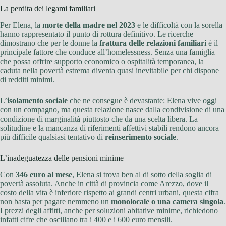
La perdita dei legami familiari
Per Elena, la
morte della madre nel 2023
e le difficoltà con la sorella
hanno rappresentato il punto di rottura definitivo. Le ricerche
dimostrano che per le donne la
frattura delle relazioni familiari
è il
principale fattore che conduce all’homelessness. Senza una famiglia
che possa offrire supporto economico o ospitalità temporanea, la
caduta nella povertà estrema diventa quasi inevitabile per chi dispone
di redditi minimi.
L’
isolamento sociale
che ne consegue è devastante: Elena vive oggi
con un compagno, ma questa relazione nasce dalla condivisione di una
condizione di marginalità piuttosto che da una scelta libera. La
solitudine e la mancanza di riferimenti affettivi stabili rendono ancora
più difficile qualsiasi tentativo di
reinserimento sociale
.
L’inadeguatezza delle pensioni minime
Con
346 euro al mese
, Elena si trova ben al di sotto della soglia di
povertà assoluta. Anche in città di provincia come Arezzo, dove il
costo della vita è inferiore rispetto ai grandi centri urbani, questa cifra
non basta per pagare nemmeno un
monolocale o una camera singola
.
I prezzi degli affitti, anche per soluzioni abitative minime, richiedono
infatti cifre che oscillano tra i 400 e i 600 euro mensili.