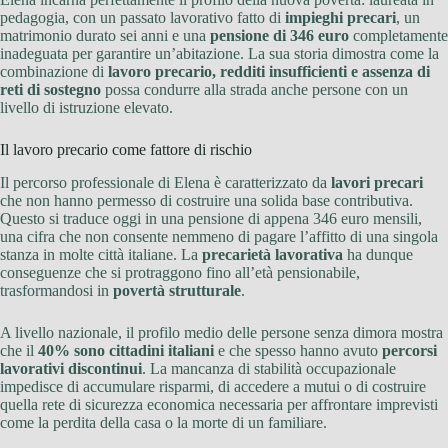
pedagogia, con un passato lavorativo fatto di
impieghi precari
, un
matrimonio durato sei anni e una
pensione di 346 euro
completamente
inadeguata per garantire un’abitazione. La sua storia dimostra come la
combinazione di
lavoro precario, redditi insufficienti e assenza di
reti di sostegno
possa condurre alla strada anche persone con un
livello di istruzione elevato.
Il lavoro precario come fattore di rischio
Il percorso professionale di Elena è caratterizzato da
lavori precari
che non hanno permesso di costruire una solida base contributiva.
Questo si traduce oggi in una pensione di appena 346 euro mensili,
una cifra che non consente nemmeno di pagare l’affitto di una singola
stanza in molte città italiane. La
precarietà lavorativa
ha dunque
conseguenze che si protraggono fino all’età pensionabile,
trasformandosi in
povertà strutturale
.
A livello nazionale, il profilo medio delle persone senza dimora mostra
che il
40% sono cittadini italiani
e che spesso hanno avuto
percorsi
lavorativi discontinui
. La mancanza di stabilità occupazionale
impedisce di accumulare risparmi, di accedere a mutui o di costruire
quella rete di sicurezza economica necessaria per affrontare imprevisti
come la perdita della casa o la morte di un familiare.