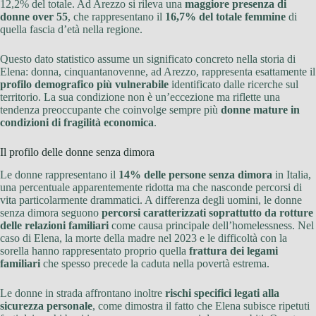
12,2% del totale. Ad Arezzo si rileva una
maggiore presenza di
donne over 55
, che rappresentano il
16,7% del totale femmine
di
quella fascia d’età nella regione.
Questo dato statistico assume un significato concreto nella storia di
Elena: donna, cinquantanovenne, ad Arezzo, rappresenta esattamente il
profilo demografico più vulnerabile
identificato dalle ricerche sul
territorio. La sua condizione non è un’eccezione ma riflette una
tendenza preoccupante che coinvolge sempre più
donne mature in
condizioni di fragilità economica
.
Il profilo delle donne senza dimora
Le donne rappresentano il
14% delle persone senza dimora
in Italia,
una percentuale apparentemente ridotta ma che nasconde percorsi di
vita particolarmente drammatici. A differenza degli uomini, le donne
senza dimora seguono
percorsi caratterizzati soprattutto da rotture
delle relazioni familiari
come causa principale dell’homelessness. Nel
caso di Elena, la morte della madre nel 2023 e le difficoltà con la
sorella hanno rappresentato proprio quella
frattura dei legami
familiari
che spesso precede la caduta nella povertà estrema.
Le donne in strada affrontano inoltre
rischi specifici legati alla
sicurezza personale
, come dimostra il fatto che Elena subisce ripetuti