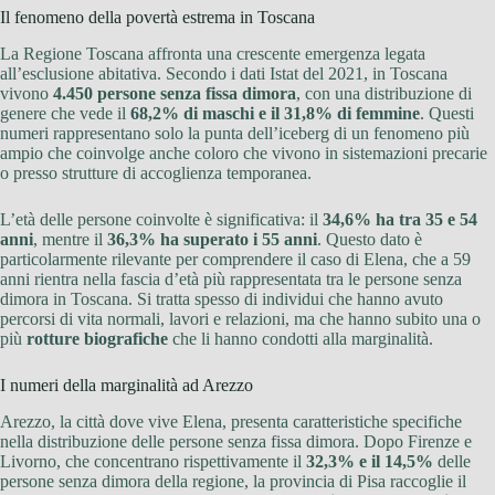
Il fenomeno della povertà estrema in Toscana
La Regione Toscana affronta una crescente emergenza legata
all’esclusione abitativa. Secondo i dati Istat del 2021, in Toscana
vivono
4.450 persone senza fissa dimora
, con una distribuzione di
genere che vede il
68,2% di maschi e il 31,8% di femmine
. Questi
numeri rappresentano solo la punta dell’iceberg di un fenomeno più
ampio che coinvolge anche coloro che vivono in sistemazioni precarie
o presso strutture di accoglienza temporanea.
L’età delle persone coinvolte è significativa: il
34,6% ha tra 35 e 54
anni
, mentre il
36,3% ha superato i 55 anni
. Questo dato è
particolarmente rilevante per comprendere il caso di Elena, che a 59
anni rientra nella fascia d’età più rappresentata tra le persone senza
dimora in Toscana. Si tratta spesso di individui che hanno avuto
percorsi di vita normali, lavori e relazioni, ma che hanno subito una o
più
rotture biografiche
che li hanno condotti alla marginalità.
I numeri della marginalità ad Arezzo
Arezzo, la città dove vive Elena, presenta caratteristiche specifiche
nella distribuzione delle persone senza fissa dimora. Dopo Firenze e
Livorno, che concentrano rispettivamente il
32,3% e il 14,5%
delle
persone senza dimora della regione, la provincia di Pisa raccoglie il