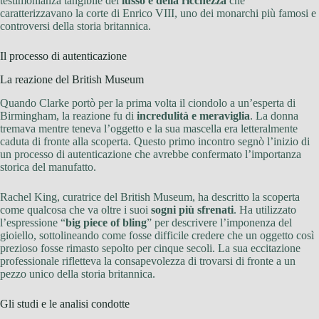
testimonianza tangibile del
lusso e della ricchezza
che
caratterizzavano la corte di Enrico VIII, uno dei monarchi più famosi e
controversi della storia britannica.
Il processo di autenticazione
La reazione del British Museum
Quando Clarke portò per la prima volta il ciondolo a un’esperta di
Birmingham, la reazione fu di
incredulità e meraviglia
. La donna
tremava mentre teneva l’oggetto e la sua mascella era letteralmente
caduta di fronte alla scoperta. Questo primo incontro segnò l’inizio di
un processo di autenticazione che avrebbe confermato l’importanza
storica del manufatto.
Rachel King, curatrice del British Museum, ha descritto la scoperta
come qualcosa che va oltre i suoi
sogni più sfrenati
. Ha utilizzato
l’espressione “
big piece of bling
” per descrivere l’imponenza del
gioiello, sottolineando come fosse difficile credere che un oggetto così
prezioso fosse rimasto sepolto per cinque secoli. La sua eccitazione
professionale rifletteva la consapevolezza di trovarsi di fronte a un
pezzo unico della storia britannica.
Gli studi e le analisi condotte