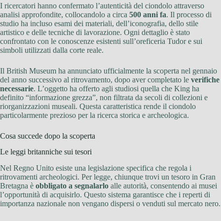
I ricercatori hanno confermato l’autenticità del ciondolo attraverso
analisi approfondite, collocandolo a circa
500 anni fa
. Il processo di
studio ha incluso esami dei materiali, dell’iconografia, dello stile
artistico e delle tecniche di lavorazione. Ogni dettaglio è stato
confrontato con le conoscenze esistenti sull’oreficeria Tudor e sui
simboli utilizzati dalla corte reale.
Il British Museum ha annunciato ufficialmente la scoperta nel gennaio
del anno successivo al ritrovamento, dopo aver completato le
verifiche
necessarie
. L’oggetto ha offerto agli studiosi quella che King ha
definito “informazione grezza”, non filtrata da secoli di collezioni e
riorganizzazioni museali. Questa caratteristica rende il ciondolo
particolarmente prezioso per la ricerca storica e archeologica.
Cosa succede dopo la scoperta
Le leggi britanniche sui tesori
Nel Regno Unito esiste una legislazione specifica che regola i
ritrovamenti archeologici. Per legge, chiunque trovi un tesoro in Gran
Bretagna è
obbligato a segnalarlo
alle autorità, consentendo ai musei
l’opportunità di acquisirlo. Questo sistema garantisce che i reperti di
importanza nazionale non vengano dispersi o venduti sul mercato nero.