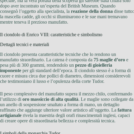
speciale, ma la vera portata della scoperta gli sarebbe stata chiara solo
dopo aver incontrato un’esperta del British Museum. Quando
consegnò l’oggetto alla specialista, la
reazione della donna
disse tutto:
la mascella cadde, gli occhi si illuminarono e le sue mani tremavano
mentre teneva il prezioso manufatto.
Il ciondolo di Enrico VIII: caratteristiche e simbolismo
Dettagli tecnici e materiali
Il ciondolo presenta caratteristiche tecniche che lo rendono un
manufatto straordinario. La catena è composta da
75 maglie d’oro
e
pesa più di 300 grammi, rendendolo un
pezzo di gioielleria
imponente
per gli standard dell’epoca. Il ciondolo stesso è a forma di
cuore e misura circa due pollici di diametro, dimensioni considerevoli
che testimoniano il lusso e l’opulenza della corte Tudor.
Il peso complessivo del manufatto supera il mezzo chilo, confermando
l’utilizzo di
oro massiccio di alta qualità
. Le maglie sono collegate da
un anello di sospensione smaltato a forma di mano, un dettaglio
raffinato che aggiunge ulteriore valore artistico all’oggetto. La
fattura
artigianale
rivela la maestria degli orafi rinascimentali inglesi, capaci
di creare opere di straordinaria bellezza e complessità tecnica.
I simboli della monarchia Tudor