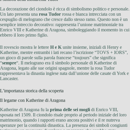
La decorazione del ciondolo è ricca di simbolismo politico e personale.
Un lato presenta una
rosa Tudor
rossa e bianca intrecciata con un
cespuglio di melograno che cresce dallo stesso ramo. Questo non è un
semplice intreccio decorativo: rappresenta l’unione matrimoniale tra
Enrico VIII e Katherine di Aragona, simboleggiando il momento in cui
ebbero il loro primo figlio.
Il rovescio mostra le lettere
H e K
unite insieme, iniziali di Henry e
Katherine, mentre entrambi i lati recano l’iscrizione “TOVS + IORS”,
un gioco di parole sulla parola francese “toujours” che significa
“
sempre
“. Il melograno era il simbolo personale di Katherine di
Aragona, legato alle sue origini spagnole, mentre la rosa Tudor
rappresentava la dinastia inglese nata dall’unione delle casate di York e
Lancaster.
L’importanza storica della scoperta
Il legame con Katherine di Aragona
Katherine di Aragona fu la
prima delle sei mogli
di Enrico VIII,
sposata nel 1509. Il ciondolo risale proprio al periodo iniziale del loro
matrimonio, quando i rapporti erano ancora positivi e il re nutreva
speranze per la continuità dinastica. La presenza dei simboli congiunti