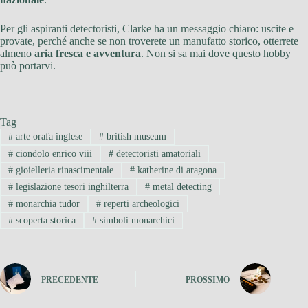
Per gli aspiranti detectoristi, Clarke ha un messaggio chiaro: uscite e
provate, perché anche se non troverete un manufatto storico, otterrete
almeno
aria fresca e avventura
. Non si sa mai dove questo hobby
può portarvi.
Tag
#
arte orafa inglese
#
british museum
#
ciondolo enrico viii
#
detectoristi amatoriali
#
gioielleria rinascimentale
#
katherine di aragona
#
legislazione tesori inghilterra
#
metal detecting
#
monarchia tudor
#
reperti archeologici
#
scoperta storica
#
simboli monarchici
PRECEDENTE
PROSSIMO