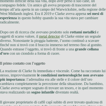
momento difficile della sua vita, dopo aver perso il suo cane, un
compagno fedele. Un amico gli aveva proposto di trascorrere del
tempo all’aria aperta in un campo del Warwickshire, nella regione delle
West Midlands inglesi. Era il 2019 e Clarke aveva appena
sei mesi di
esperienza
in questo hobby quando la sua vita stava per cambiare
radicalmente.
Dopo ore di ricerca che avevano prodotto solo
rottami metallici
e
oggetti di scarso valore, il
metal detector
di Clarke emise un segnale
diverso. Nonostante la pioggia battente, l’uomo continuò a scavare
finché non si trovò con il braccio immerso nel terreno fino al gomito.
Quando estrasse l’oggetto, si trovò di fronte a una
grande collana
d’oro
con un ciondolo a forma di cuore.
Il primo contatto con l’oggetto
La reazione di Clarke fu immediata e viscerale. Come ha raccontato lui
stesso, improvvisamente
le condizioni meteorologiche non avevano
più importanza
: l’adrenalina era alle stelle e il colore dell’oro
cambiava completamente la percezione della situazione. Da bambino,
Clarke aveva sempre sognato di trovare un tesoro, e in quel momento
stava realizzando un
sogno infantile
diventato realtà.
Il giovane proprietario di caffè capì subito di aver trovato qualcosa di