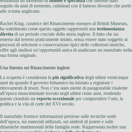
testimonia un momento di
unione e speranza
che sarebbe stato
seguito da anni di tormento, culminati con il famoso divorzio che portò
allo scisma anglicano.
Rachel King, curatrice del Rinascimento europeo al British Museum,
ha sottolineato come questo oggetto rappresenti una
testimonianza
diretta
di un periodo cruciale della storia inglese. Il fatto che sia
emerso dal terreno praticamente intatto, senza essere stato soggetto ai
processi di selezione e conservazione tipici delle collezioni storiche,
offre agli studiosi un’opportunità unica di analizzare un manufatto nella
sua forma originale.
Una finestra sul Rinascimento inglese
La scoperta è considerata la
più significativa
degli ultimi venticinque
anni da quando il governo britannico ha iniziato a registrare i
ritrovamenti di tesori. Non c’era stato niente di paragonabile risalente
all’epoca rinascimentale trovato negli ultimi cento anni, rendendo
questo ciondolo un
reperto eccezionale
per comprendere l’arte, la
politica e la vita di corte del XVI secolo.
Il manufatto fornisce informazioni preziose sulle tecniche orafe
dell’epoca, sui materiali utilizzati, sui simboli di potere e sulle
dinamiche matrimoniali della famiglia reale. Rappresenta inoltre una