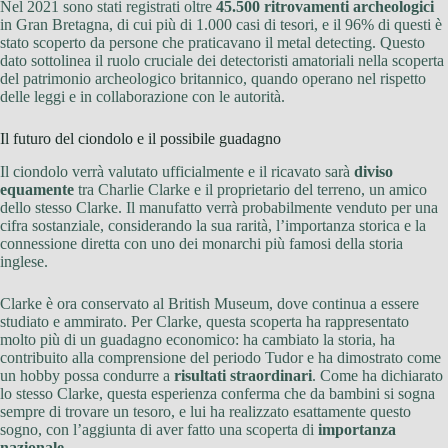
Nel 2021 sono stati registrati oltre
45.500 ritrovamenti archeologici
in Gran Bretagna, di cui più di 1.000 casi di tesori, e il 96% di questi è
stato scoperto da persone che praticavano il metal detecting. Questo
dato sottolinea il ruolo cruciale dei detectoristi amatoriali nella scoperta
del patrimonio archeologico britannico, quando operano nel rispetto
delle leggi e in collaborazione con le autorità.
Il futuro del ciondolo e il possibile guadagno
Il ciondolo verrà valutato ufficialmente e il ricavato sarà
diviso
equamente
tra Charlie Clarke e il proprietario del terreno, un amico
dello stesso Clarke. Il manufatto verrà probabilmente venduto per una
cifra sostanziale, considerando la sua rarità, l’importanza storica e la
connessione diretta con uno dei monarchi più famosi della storia
inglese.
Clarke è ora conservato al British Museum, dove continua a essere
studiato e ammirato. Per Clarke, questa scoperta ha rappresentato
molto più di un guadagno economico: ha cambiato la storia, ha
contribuito alla comprensione del periodo Tudor e ha dimostrato come
un hobby possa condurre a
risultati straordinari
. Come ha dichiarato
lo stesso Clarke, questa esperienza conferma che da bambini si sogna
sempre di trovare un tesoro, e lui ha realizzato esattamente questo
sogno, con l’aggiunta di aver fatto una scoperta di
importanza
nazionale
.