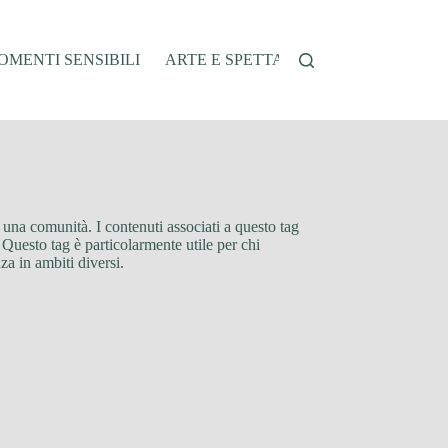
MENTI SENSIBILI
ARTE E SPETTACOLO
AUTO E VEI
di una comunità. I contenuti associati a questo tag
 Questo tag è particolarmente utile per chi
za in ambiti diversi.