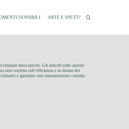
MENTI SENSIBILI
ARTE E SPETTACOLO
AUTO E VEI
recchiature meccaniche. Gli articoli sotto questo
a non corretta sull’efficienza e la durata dei
acchinario e garantire una manutenzione corretta