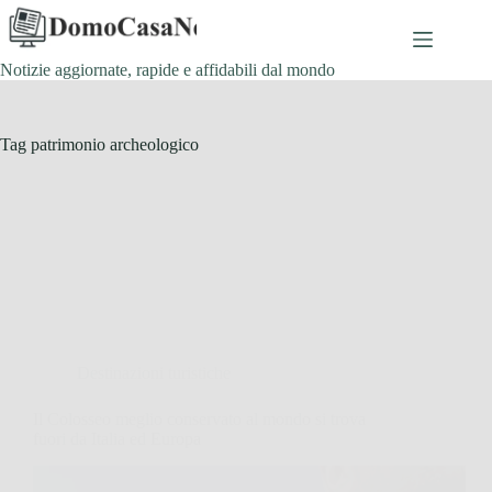
Salta
al
contenuto
Notizie aggiornate, rapide e affidabili dal mondo
Tag
patrimonio archeologico
Destinazioni turistiche
Il Colosseo meglio conservato al mondo si trova
fuori da Italia ed Europa