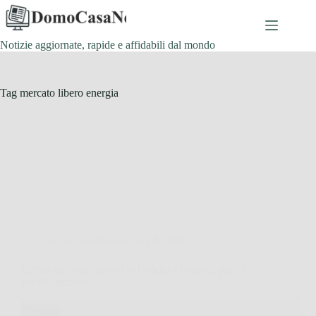
Salta
al
contenuto
Notizie aggiornate, rapide e affidabili dal mondo
Tag
mercato libero energia
Affari Collezionismo e Bonus
Elettricità: cosa cambia in bolletta e consigli pratici
per risparmiare