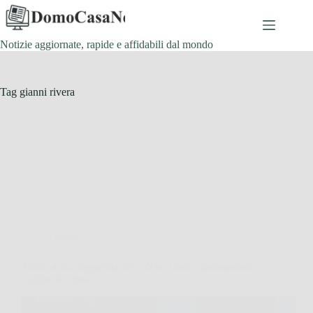
Salta
al
contenuto
Notizie aggiornate, rapide e affidabili dal mondo
Tag
gianni rivera
Calcio
Addio a una leggenda del calcio: storico protagonista
e idolo dei tifosi