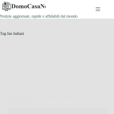
Salta
al
contenuto
Notizie aggiornate, rapide e affidabili dal mondo
Tag
fan italiani
Musica rock
Negramaro in pausa, Sangiorgi racconta le sfide e il
futuro della band