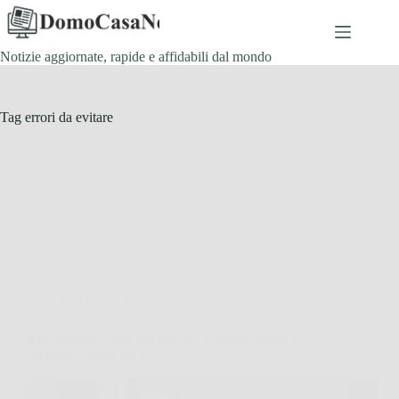
Salta
al
contenuto
Notizie aggiornate, rapide e affidabili dal mondo
Tag
errori da evitare
Consigli e Trucchi per la casa
Il detergente ideale per marmo: come mantenerlo
brillante e senza rischi