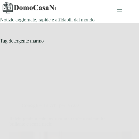
Salta
al
contenuto
Notizie aggiornate, rapide e affidabili dal mondo
Tag
detergente marmo
Consigli e Trucchi per la casa
Il detergente ideale per marmo: come mantenerlo
brillante e senza rischi