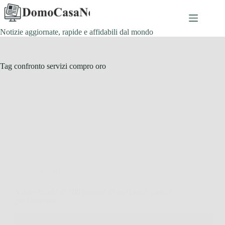
Salta
al
contenuto
Notizie aggiornate, rapide e affidabili dal mondo
Tag
confronto servizi compro oro
Metalli preziosi
Valore attuale di 100 grammi di oro usato: quanto
puoi ottenere