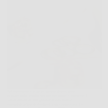
Sei interessato a scoprire quanto denaro puoi
ricavare dalla vendita del tuo oro usato? Conoscere il
valore attuale di 100 grammi di oro usato è
essenziale prima di rivolgerti a un compro oro. La