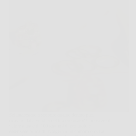
Sei interessato a scoprire quanto denaro puoi
ricavare dalla vendita del tuo oro usato? Conoscere il
valore attuale di 100 grammi di oro usato è
essenziale prima di rivolgerti a un compro oro. La