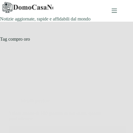
Salta
al
contenuto
Notizie aggiornate, rapide e affidabili dal mondo
Tag
compro oro
Metalli preziosi
Valore attuale di 100 grammi di oro usato: quanto
puoi ottenere