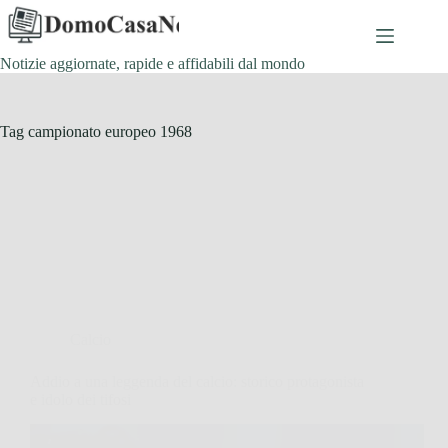
Salta
al
contenuto
Notizie aggiornate, rapide e affidabili dal mondo
Tag
campionato europeo 1968
Calcio
Addio a una leggenda del calcio: storico protagonista
e idolo dei tifosi