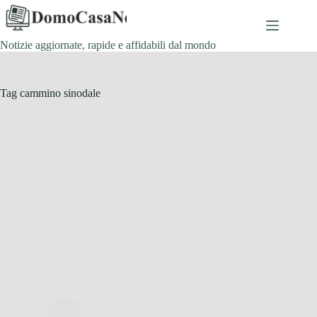
Salta
al
contenuto
Notizie aggiornate, rapide e affidabili dal mondo
Tag
cammino sinodale
Problemi sociali e advocacy
Vaticano, il Sinodo invita i vescovi a sostenere la
lotta contro discriminazioni di genere