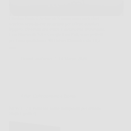
I Redmi Buds 6 Active di Xiaomi sono auricolari
wireless semi-in-ear progettati per offrire comfort
leggero, chiamate più nitide e autonomia prolungata.
Con Bluetooth 5.4 e Google Fast Pair, sono perfetti
per l’uso quotidiano. 🔊 Driver Dinamico da 14,2
mm…
DomoCasaNews
14 Marzo 2026
Affari Collezionismo e Bonus
NEW’C 2 x Pellicola Vetro Temperato per iPhone
16 (6,1 pollici)