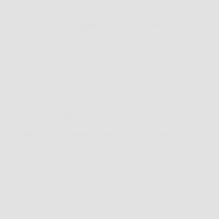
manutenzione domestica, fai-da-te e uso
professionale. Grazie al sistema a doppia posizione e
valvola a 360°, offre applicazione precisa o ampia in
un solo gesto. 🔧…
DomoCasaNews
13 Marzo 2026
Affari Collezionismo e Bonus
COMFEE’ RCD93WH2(E) Frigorifero Monoporta
93L