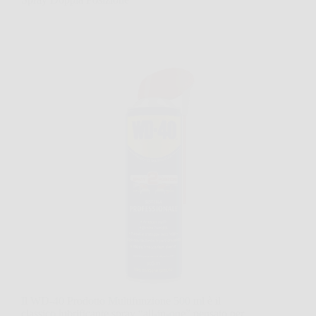
Il WD-40 Prodotto Multifunzione 500 ml è il
classico lubrificante spray “all-in-one” pensato per