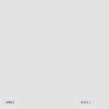
Il COMFEE’ RCD93WH2(E) è un frigorifero
monoporta compatto progettato per chi ha bisogno di
una soluzione pratica e salvaspazio per conservare
alimenti e bevande. Con 93 litri di capacità,
dimensioni contenute e funzionamento silenzioso, è
perfetto per uffici, camere da…
DomoCasaNews
13 Marzo 2026
PREC
SUCC