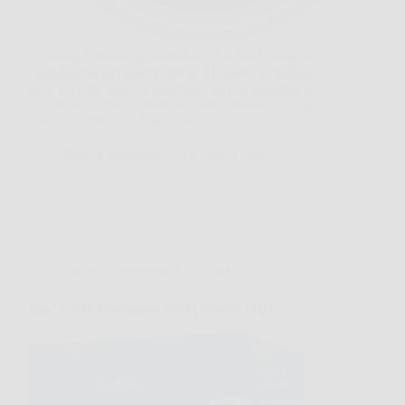
L’AirTag (seconda generazione) è il modo semplice
e intelligente per tenere traccia di chiavi, portafogli,
zaini e molto altro. Si configura con un semplice tap
su iPhone o iPad e funziona perfettamente con l’app
Dov’è. 🔎 Trova le Tue Cose…
DomoCasaNews
13 Marzo 2026
Affari Collezionismo e Bonus
Tapo C200 Telecamera Wi-Fi Interno FHD