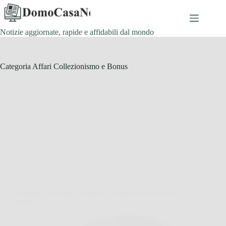
Salta
al
contenuto
Notizie aggiornate, rapide e affidabili dal mondo
Categoria
Affari Collezionismo e Bonus
Affari Collezionismo e Bonus
Amazon Echo Spot Sveglia intelligente con audio di
qualità