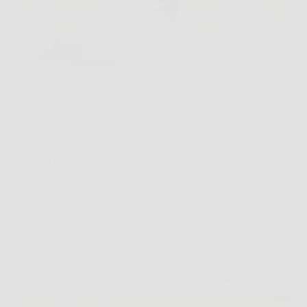
Capita più spesso di quanto si pensi, guardarsi allo
specchio prima di un evento, di una foto o di una
giornata importante e desiderare una pelle più
uniforme, senza tatuaggi in evidenza, occhiaie
marcate o discromie difficili da coprire. In…
DomoCasaNews
25 Marzo 2026
Offerte
Caldelixir™: il rituale caldo che accende i tuoi sensi